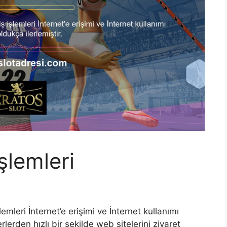
şlemleri
şlemleri İnternet’e erişimi ve İnternet kullanımı
rlerden hızlı bir şekilde web sitelerini ziyaret