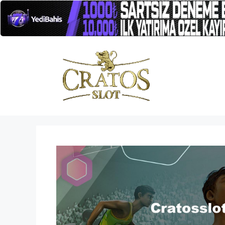
İçeriğe
atla