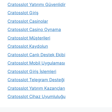
Cratosslot Yatırımı Güvenlidir
Cratosslot Giriş
Cratosslot Casinolar
Cratosslot Casino Oynama
Cratosslot Müşterileri
Cratosslot Kaydolun
Cratosslot Canlı Destek Ekibi
Cratosslot Mobil Uygulaması
Cratosslot Giriş İşlemleri
Cratosslot Telegram Desteği
Cratosslot Yatırım Kazançları
Cratosslot Cihaz Uyumluluğu