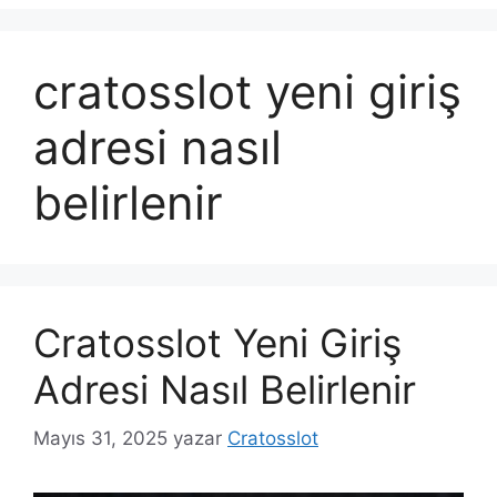
cratosslot yeni giriş
adresi nasıl
belirlenir
Cratosslot Yeni Giriş
Adresi Nasıl Belirlenir
Mayıs 31, 2025
yazar
Cratosslot