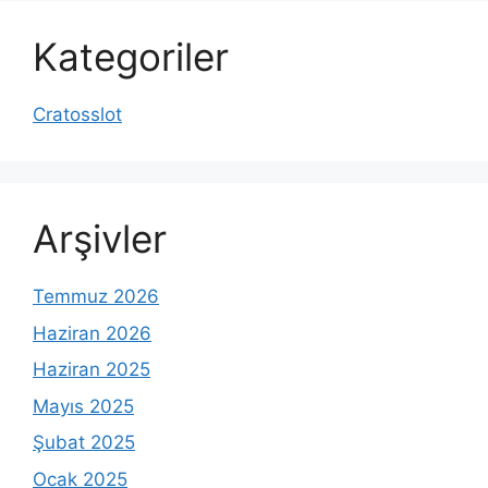
Kategoriler
Cratosslot
Arşivler
Temmuz 2026
Haziran 2026
Haziran 2025
Mayıs 2025
Şubat 2025
Ocak 2025