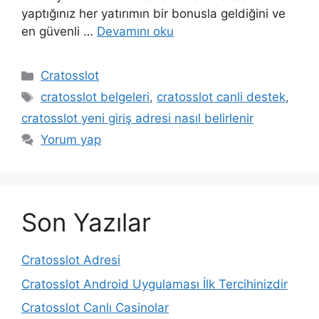
yaptığınız her yatırımın bir bonusla geldiğini ve
en güvenli …
Devamını oku
Kategoriler
Cratosslot
Etiketler
cratosslot belgeleri
,
cratosslot canli destek
,
cratosslot yeni giriş adresi nasıl belirlenir
Yorum yap
Son Yazılar
Cratosslot Adresi
Cratosslot Android Uygulaması İlk Tercihinizdir
Cratosslot Canlı Casinolar