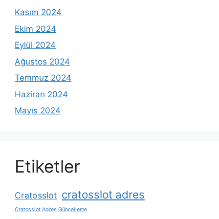
Kasım 2024
Ekim 2024
Eylül 2024
Ağustos 2024
Temmuz 2024
Haziran 2024
Mayıs 2024
Etiketler
cratosslot adres
Cratosslot
Cratosslot Adres Güncelleme