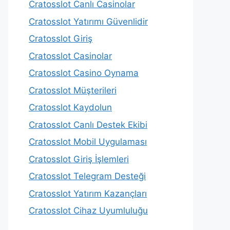
Cratosslot Canlı Casinolar
Cratosslot Yatırımı Güvenlidir
Cratosslot Giriş
Cratosslot Casinolar
Cratosslot Casino Oynama
Cratosslot Müşterileri
Cratosslot Kaydolun
Cratosslot Canlı Destek Ekibi
Cratosslot Mobil Uygulaması
Cratosslot Giriş İşlemleri
Cratosslot Telegram Desteği
Cratosslot Yatırım Kazançları
Cratosslot Cihaz Uyumluluğu