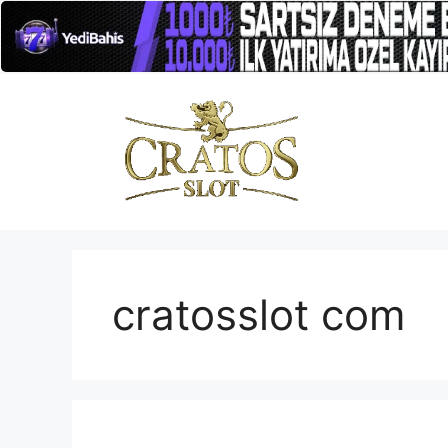
İçeriğe
atla
cratosslot com