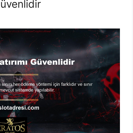
üvenlidir