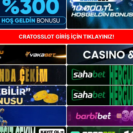
CRATOSSLOT GİRİŞ İÇİN TIKLAYINIZ!