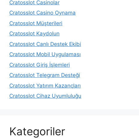
Cratosslot Casinolar
Cratosslot Casino Oynama
Cratosslot Müşterileri
Cratosslot Kaydolun
Cratosslot Canlı Destek Ekibi
Cratosslot Mobil Uygulaması
Cratosslot Giriş İşlemleri
Cratosslot Telegram Desteği
Cratosslot Yatırım Kazançları
Cratosslot Cihaz Uyumluluğu
Kategoriler