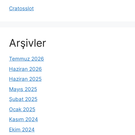
Cratosslot
Arşivler
Temmuz 2026
Haziran 2026
Haziran 2025
Mayıs 2025
Şubat 2025
Ocak 2025
Kasım 2024
Ekim 2024