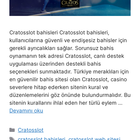
Cratosslot bahisleri Cratosslot bahisleri,
kullanıcılarına güvenli ve endişesiz bahisler için
gerekli ayrıcalıkları sağlar. Sorunsuz bahis
oynamanın tek adresi Cratosslot, canlı destek
uygulaması üzerinden destekli bahis
seçenekleri sunmaktadır. Türkiye meraklıları için
en güvenilir bahis sitesi olan Cratosslot, casino
severlere hitap ederken sitenin kural ve
düzenlemelerini göz önünde bulundurmalıdır. Bu
sitenin kurallarını ihlal eden her türlü eylem …
Devamını oku
Kategoriler
Cratosslot
Etiketler
cratosslot bahisleri
,
cratosslot web sitesi