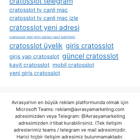
cratosslot telegram
cratosslot tv canli maç
cratosslot tv canli maç izle
cratosslot yeni adresi
cratosslot yeni giriş adresi nasıl belirlenir
cratosslot üyelik
giris cratosslot
güncel cratosslot
giris yap cratosslot
kayit cratosslot
mobil cratosslot
yeni giris cratosslot
Avrasya'nın en büyük reklam platformunda olmak için
Microsoft Teams:
reklam@avrasyamarketing.com
adresimizden veya Telegram: @Avrasyamarketing
adresimizden irtibat kurabilirsiniz. (Tek iletişim
adreslerimiz teams / telegram ve mail adresimizdir.
Harici hiçbir iletişim adresimiz bulunmamaktadır.