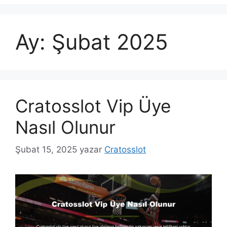
Ay:
Şubat 2025
Cratosslot Vip Üye
Nasıl Olunur
Şubat 15, 2025
yazar
Cratosslot