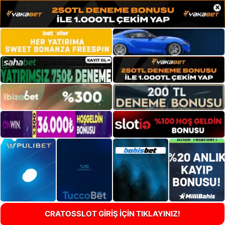
×
CRATOSSLOT GİRİŞ İÇİN TIKLAYINIZ!