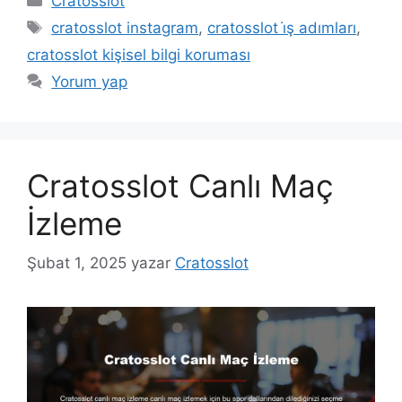
Cratosslot
Etiketler
cratosslot instagram
,
cratosslot i̇ş adımları
,
cratosslot kişisel bilgi koruması
Yorum yap
Cratosslot Canlı Maç
İzleme
Şubat 1, 2025
yazar
Cratosslot