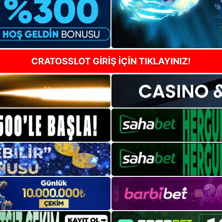
CRATOSSLOT GİRİŞ İÇİN TIKLAYINIZ!