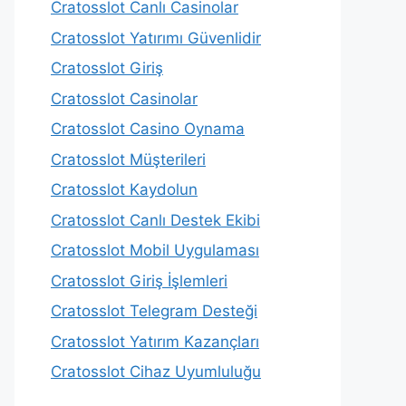
Cratosslot Canlı Casinolar
Cratosslot Yatırımı Güvenlidir
Cratosslot Giriş
Cratosslot Casinolar
Cratosslot Casino Oynama
Cratosslot Müşterileri
Cratosslot Kaydolun
Cratosslot Canlı Destek Ekibi
Cratosslot Mobil Uygulaması
Cratosslot Giriş İşlemleri
Cratosslot Telegram Desteği
Cratosslot Yatırım Kazançları
Cratosslot Cihaz Uyumluluğu