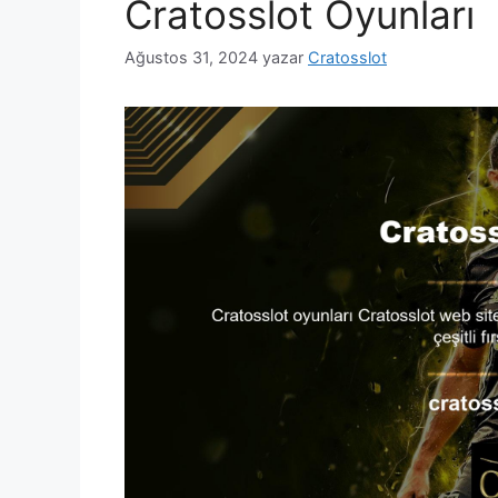
Cratosslot Oyunları
Ağustos 31, 2024
yazar
Cratosslot