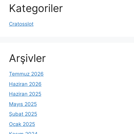
Kategoriler
Cratosslot
Arşivler
Temmuz 2026
Haziran 2026
Haziran 2025
Mayıs 2025
Şubat 2025
Ocak 2025