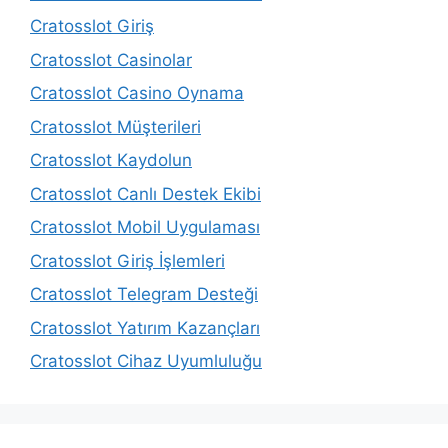
Cratosslot Giriş
Cratosslot Casinolar
Cratosslot Casino Oynama
Cratosslot Müşterileri
Cratosslot Kaydolun
Cratosslot Canlı Destek Ekibi
Cratosslot Mobil Uygulaması
Cratosslot Giriş İşlemleri
Cratosslot Telegram Desteği
Cratosslot Yatırım Kazançları
Cratosslot Cihaz Uyumluluğu