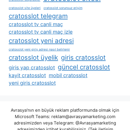
cratosslot site üyeleri
cratosslot sorunsuz erişim
cratosslot telegram
cratosslot tv canli maç
cratosslot tv canli maç izle
cratosslot yeni adresi
cratosslot yeni giriş adresi nasıl belirlenir
cratosslot üyelik
giris cratosslot
güncel cratosslot
giris yap cratosslot
kayit cratosslot
mobil cratosslot
yeni giris cratosslot
Avrasya'nın en büyük reklam platformunda olmak için
Microsoft Teams:
reklam@avrasyamarketing.com
adresimizden veya Telegram: @Avrasyamarketing
adresimizden irtibat kurabilirsiniz. (Tek iletişim