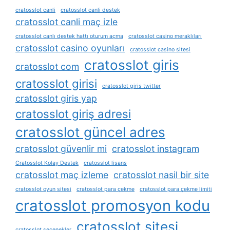
cratosslot canli
cratosslot canli destek
cratosslot canli maç izle
cratosslot canlı destek hattı oturum açma
cratosslot casino meraklıları
cratosslot casino oyunları
cratosslot casino sitesi
cratosslot giris
cratosslot com
cratosslot girisi
cratosslot giris twitter
cratosslot giris yap
cratosslot giriş adresi
cratosslot güncel adres
cratosslot güvenlir mi
cratosslot instagram
Cratosslot Kolay Destek
cratosslot lisans
cratosslot maç izleme
cratosslot nasil bir site
cratosslot oyun sitesi
cratosslot para çekme
cratosslot para çekme limiti
cratosslot promosyon kodu
cratosslot sitesi
cratosslot seçenekler