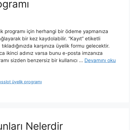
ogramı
lik programı için herhangi bir ödeme yapmanıza
layarak bir kez kaydolabilir. “Kayıt” etiketli
ıkladığınızda karşınıza üyelik formu gelecektir.
ıca ikinci adınız varsa bunu e-posta imzanıza
ramı sizden benzersiz bir kullanıcı …
Devamını oku
osslot üyelik programı
ları Nelerdir