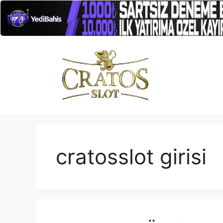
İçeriğe
atla
cratosslot girisi