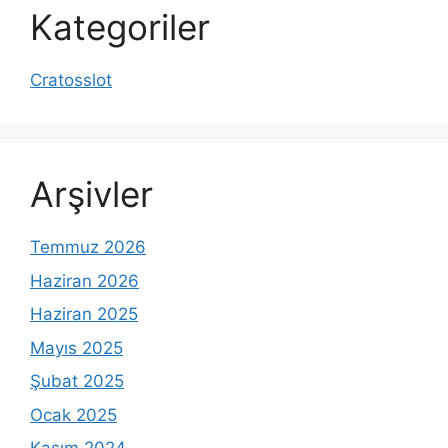
Kategoriler
Cratosslot
Arşivler
Temmuz 2026
Haziran 2026
Haziran 2025
Mayıs 2025
Şubat 2025
Ocak 2025