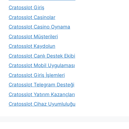
Cratosslot Giriş
Cratosslot Casinolar
Cratosslot Casino Oynama
Cratosslot Müşterileri
Cratosslot Kaydolun
Cratosslot Canlı Destek Ekibi
Cratosslot Mobil Uygulaması
Cratosslot Giriş İşlemleri
Cratosslot Telegram Desteği
Cratosslot Yatırım Kazançları
Cratosslot Cihaz Uyumluluğu