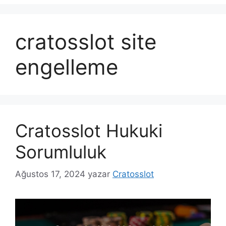
cratosslot site
engelleme
Cratosslot Hukuki
Sorumluluk
Ağustos 17, 2024
yazar
Cratosslot