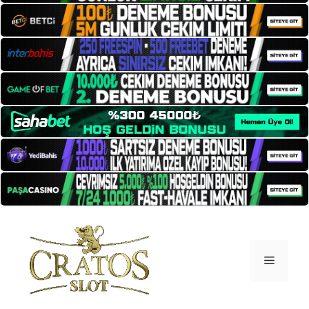
İçeriğe
atla
Menü