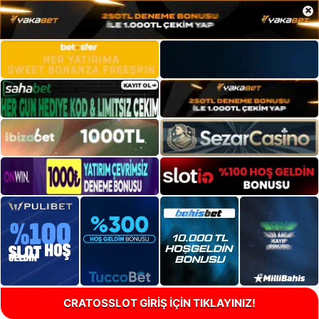
×
CRATOSSLOT GİRİŞ İÇİN TIKLAYINIZ!