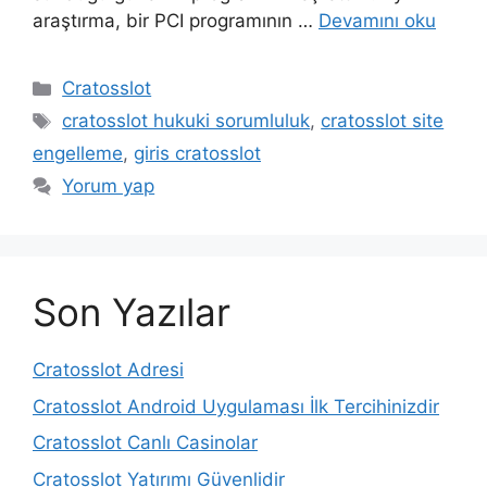
araştırma, bir PCI programının …
Devamını oku
Kategoriler
Cratosslot
Etiketler
cratosslot hukuki sorumluluk
,
cratosslot site
engelleme
,
giris cratosslot
Yorum yap
Son Yazılar
Cratosslot Adresi
Cratosslot Android Uygulaması İlk Tercihinizdir
Cratosslot Canlı Casinolar
Cratosslot Yatırımı Güvenlidir