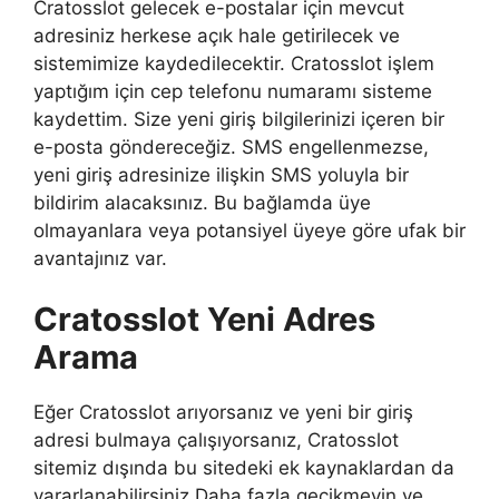
Cratosslot gelecek e-postalar için mevcut
adresiniz herkese açık hale getirilecek ve
sistemimize kaydedilecektir. Cratosslot işlem
yaptığım için cep telefonu numaramı sisteme
kaydettim. Size yeni giriş bilgilerinizi içeren bir
e-posta göndereceğiz. SMS engellenmezse,
yeni giriş adresinize ilişkin SMS yoluyla bir
bildirim alacaksınız. Bu bağlamda üye
olmayanlara veya potansiyel üyeye göre ufak bir
avantajınız var.
Cratosslot Yeni Adres
Arama
Eğer Cratosslot arıyorsanız ve yeni bir giriş
adresi bulmaya çalışıyorsanız, Cratosslot
sitemiz dışında bu sitedeki ek kaynaklardan da
yararlanabilirsiniz.Daha fazla gecikmeyin ve