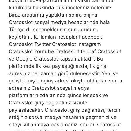
sosyal medya platformlarının yakın zamanda
kurulması hakkında düşünceleriniz nelerdir?
Biraz araştırma yaptıktan sonra orijinal
Cratosslot sosyal medya hesaplarında hala
Türkçe dil seçeneklerinin sunulduğunu
keşfettim. Kullanılan hesaplar Facebook
Cratosslot Twitter Cratosslot Instagram
Cratosslot Youtube Cratosslot telgraf Cratosslot
ve Google Cratosslot kapsamaktadır. Bu
platformda ilk kez paylaştığınızda, ilk giriş
adresiniz her zaman görüntülenecektir. Yeni ve
geliştirilmiş bir giriş adresi oluşturulduktan sonra
adresiniz Cratosslot sosyal medya
platformlarınızda anında güncellenecek ve
Cratosslot giriş bağlantınız sizinle
paylaşılacaktır. Cratosslot giriş bağlantısı, tercih
ettiğiniz sosyal medya hesabına geçmenizi ve
siteyi kullanmaya başlamanızı sağlar. Cratosslot