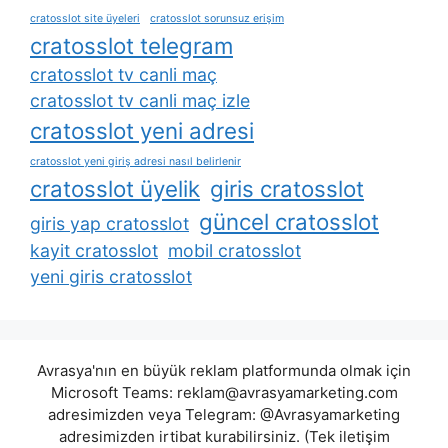
cratosslot site üyeleri
cratosslot sorunsuz erişim
cratosslot telegram
cratosslot tv canli maç
cratosslot tv canli maç izle
cratosslot yeni adresi
cratosslot yeni giriş adresi nasıl belirlenir
cratosslot üyelik
giris cratosslot
güncel cratosslot
giris yap cratosslot
kayit cratosslot
mobil cratosslot
yeni giris cratosslot
Avrasya'nın en büyük reklam platformunda olmak için
Microsoft Teams:
reklam@avrasyamarketing.com
adresimizden veya Telegram: @Avrasyamarketing
adresimizden irtibat kurabilirsiniz. (Tek iletişim