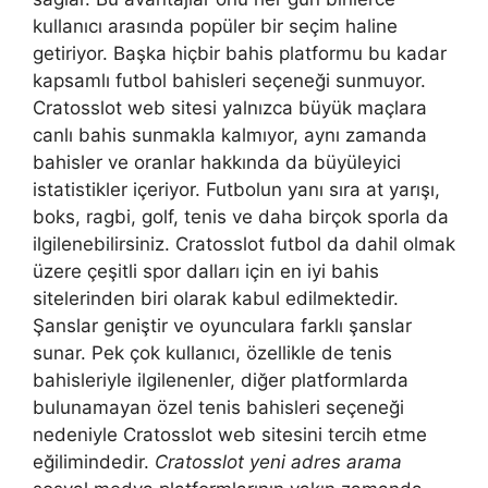
kullanıcı arasında popüler bir seçim haline
getiriyor. Başka hiçbir bahis platformu bu kadar
kapsamlı futbol bahisleri seçeneği sunmuyor.
Cratosslot web sitesi yalnızca büyük maçlara
canlı bahis sunmakla kalmıyor, aynı zamanda
bahisler ve oranlar hakkında da büyüleyici
istatistikler içeriyor. Futbolun yanı sıra at yarışı,
boks, ragbi, golf, tenis ve daha birçok sporla da
ilgilenebilirsiniz. Cratosslot futbol da dahil olmak
üzere çeşitli spor dalları için en iyi bahis
sitelerinden biri olarak kabul edilmektedir.
Şanslar geniştir ve oyunculara farklı şanslar
sunar. Pek çok kullanıcı, özellikle de tenis
bahisleriyle ilgilenenler, diğer platformlarda
bulunamayan özel tenis bahisleri seçeneği
nedeniyle Cratosslot web sitesini tercih etme
eğilimindedir.
Cratosslot yeni adres arama