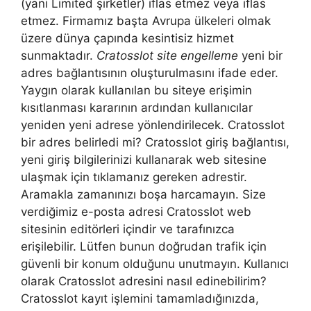
(yani Limited şirketler) iflas etmez veya iflas
etmez. Firmamız başta Avrupa ülkeleri olmak
üzere dünya çapında kesintisiz hizmet
sunmaktadır.
Cratosslot site engelleme
yeni bir
adres bağlantısının oluşturulmasını ifade eder.
Yaygın olarak kullanılan bu siteye erişimin
kısıtlanması kararının ardından kullanıcılar
yeniden yeni adrese yönlendirilecek. Cratosslot
bir adres belirledi mi? Cratosslot giriş bağlantısı,
yeni giriş bilgilerinizi kullanarak web sitesine
ulaşmak için tıklamanız gereken adrestir.
Aramakla zamanınızı boşa harcamayın. Size
verdiğimiz e-posta adresi Cratosslot web
sitesinin editörleri içindir ve tarafınızca
erişilebilir. Lütfen bunun doğrudan trafik için
güvenli bir konum olduğunu unutmayın. Kullanıcı
olarak Cratosslot adresini nasıl edinebilirim?
Cratosslot kayıt işlemini tamamladığınızda,