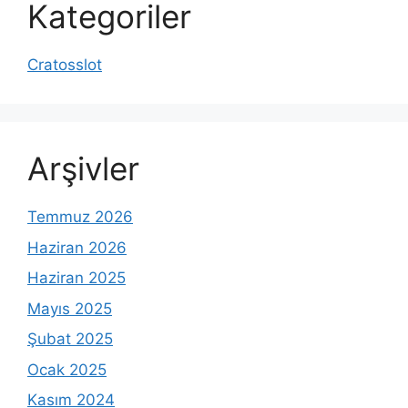
Kategoriler
Cratosslot
Arşivler
Temmuz 2026
Haziran 2026
Haziran 2025
Mayıs 2025
Şubat 2025
Ocak 2025
Kasım 2024