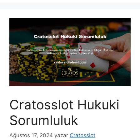
Cratosslot Hukuki
Sorumluluk
Ağustos 17, 2024
yazar
Cratosslot