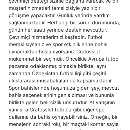
çevrimiçi desteği sizinle bağlantı kuracak ve bir
müşteri hizmetleri temsilcisiyle yazılı bir
görüşme yapacaktır. Günlük yerinde yardım
sağlanmaktadır. Herhangi bir sorun durumunda,
günün her saati yerinde destek mevcuttur.
Çevrimiçi hizmetlerimizi keşfedin. Futbol
meraklısıysanız ve spor etkinliklerine bahis
oynamaktan hoşlanıyorsanız Cratosslot
mükemmel bir seçimdir. Öncelikle Avrupa futbol
pazarına odaklanmış olmakla birlikte, aynı
zamanda Özbekistan futbol ligi gibi çeşitli
uluslararası müsabakaları da kapsamaktadır.
Spor bahislerinde hoşumuza giden şey, mevcut
bahis seçeneklerinin geniş olması ve bununla
birlikte gelen belirsizlik unsurudur. At yarışının
yanı sıra Cratosslot futbolu gibi diğer spor
dallarına da bahis oynayabilirsiniz. Örneğin, bir
menajerin sonraki rolü, bir maçtaki korner sayısı