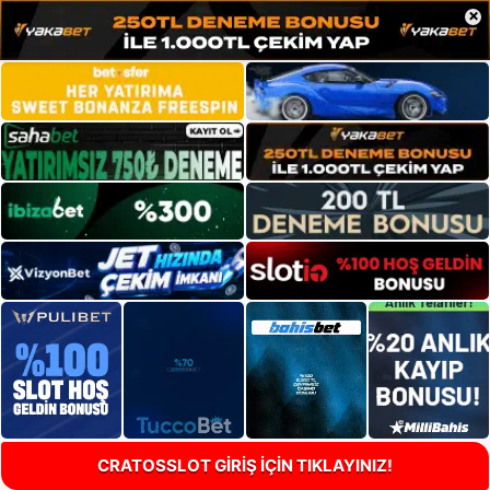
×
CRATOSSLOT GİRİŞ İÇİN TIKLAYINIZ!