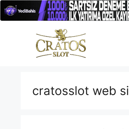
İçeriğe
atla
cratosslot web si