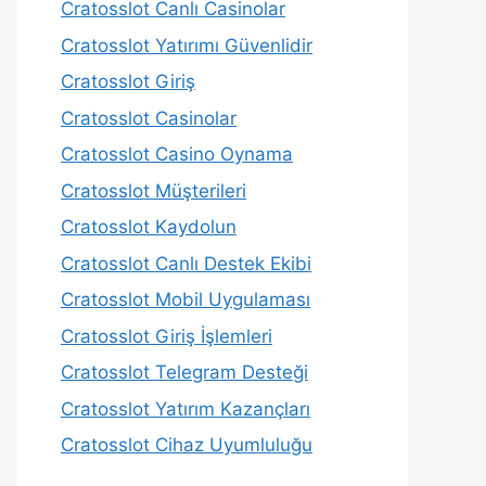
Cratosslot Canlı Casinolar
Cratosslot Yatırımı Güvenlidir
Cratosslot Giriş
Cratosslot Casinolar
Cratosslot Casino Oynama
Cratosslot Müşterileri
Cratosslot Kaydolun
Cratosslot Canlı Destek Ekibi
Cratosslot Mobil Uygulaması
Cratosslot Giriş İşlemleri
Cratosslot Telegram Desteği
Cratosslot Yatırım Kazançları
Cratosslot Cihaz Uyumluluğu