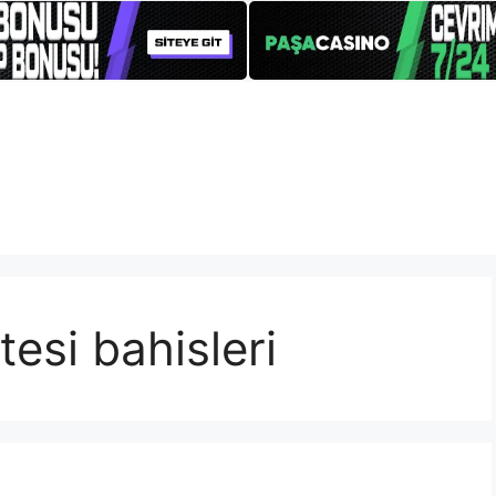
tesi bahisleri