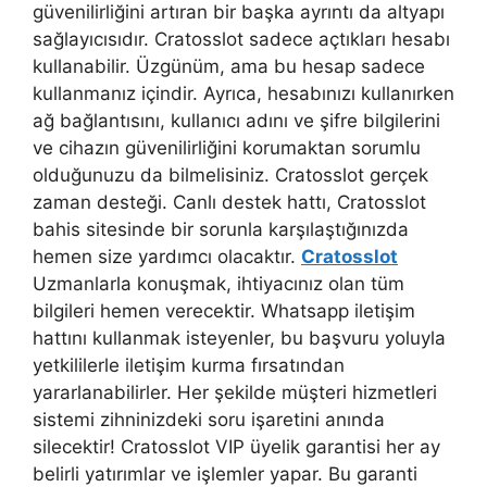
güvenilirliğini artıran bir başka ayrıntı da altyapı
sağlayıcısıdır. Cratosslot sadece açtıkları hesabı
kullanabilir. Üzgünüm, ama bu hesap sadece
kullanmanız içindir. Ayrıca, hesabınızı kullanırken
ağ bağlantısını, kullanıcı adını ve şifre bilgilerini
ve cihazın güvenilirliğini korumaktan sorumlu
olduğunuzu da bilmelisiniz. Cratosslot gerçek
zaman desteği. Canlı destek hattı, Cratosslot
bahis sitesinde bir sorunla karşılaştığınızda
hemen size yardımcı olacaktır.
Cratosslot
Uzmanlarla konuşmak, ihtiyacınız olan tüm
bilgileri hemen verecektir. Whatsapp iletişim
hattını kullanmak isteyenler, bu başvuru yoluyla
yetkililerle iletişim kurma fırsatından
yararlanabilirler. Her şekilde müşteri hizmetleri
sistemi zihninizdeki soru işaretini anında
silecektir! Cratosslot VIP üyelik garantisi her ay
belirli yatırımlar ve işlemler yapar. Bu garanti