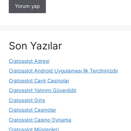
Son Yazılar
Cratosslot Adresi
Cratosslot Android Uygulaması İlk Tercihinizdir
Cratosslot Canlı Casinolar
Cratosslot Yatırımı Güvenlidir
Cratosslot Giriş
Cratosslot Casinolar
Cratosslot Casino Oynama
Cratosslot Müşterileri