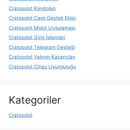
Cratosslot Kaydolun
Cratosslot Canlı Destek Ekibi
Cratosslot Mobil Uygulaması
Cratosslot Giriş İşlemleri
Cratosslot Telegram Desteği
Cratosslot Yatırım Kazançları
Cratosslot Cihaz Uyumluluğu
Kategoriler
Cratosslot