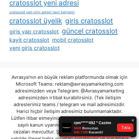
cratosslot yeni adresi
cratosslot yeni giriş adresi nasıl belirlenir
cratosslot üyelik
giris cratosslot
güncel cratosslot
giris yap cratosslot
kayit cratosslot
mobil cratosslot
yeni giris cratosslot
Avrasya'nın en büyük reklam platformunda olmak için
Microsoft Teams:
reklam@avrasyamarketing.com
adresimizden veya Telegram: @Avrasyamarketing
adresimizden irtibat kurabilirsiniz. (Tek iletişim
adreslerimiz teams / telegram ve mail adresimizdir.
Harici hiçbir iletişim adresimiz bulunmamaktadır.
Lütfen itibar etmeyiniz.) Türkiye yasalarına göre 7258
sayılı kanun uyarınca yasa dışı bahis oynamanın
cezaları mevcuttur. Şu an bulunduğunuz site hiç bir
şekilde illegal bahis oyunları oynatmıyor ve oynamaya