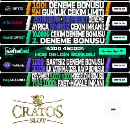
İçeriğe
atla
Menü