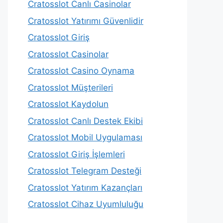
Cratosslot Canlı Casinolar
Cratosslot Yatırımı Güvenlidir
Cratosslot Giriş
Cratosslot Casinolar
Cratosslot Casino Oynama
Cratosslot Müşterileri
Cratosslot Kaydolun
Cratosslot Canlı Destek Ekibi
Cratosslot Mobil Uygulaması
Cratosslot Giriş İşlemleri
Cratosslot Telegram Desteği
Cratosslot Yatırım Kazançları
Cratosslot Cihaz Uyumluluğu