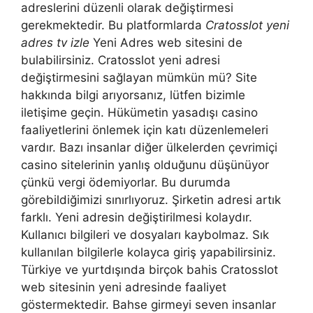
adreslerini düzenli olarak değiştirmesi
gerekmektedir. Bu platformlarda
Cratosslot yeni
adres tv izle
Yeni Adres web sitesini de
bulabilirsiniz. Cratosslot yeni adresi
değiştirmesini sağlayan mümkün mü? Site
hakkında bilgi arıyorsanız, lütfen bizimle
iletişime geçin. Hükümetin yasadışı casino
faaliyetlerini önlemek için katı düzenlemeleri
vardır. Bazı insanlar diğer ülkelerden çevrimiçi
casino sitelerinin yanlış olduğunu düşünüyor
çünkü vergi ödemiyorlar. Bu durumda
görebildiğimizi sınırlıyoruz. Şirketin adresi artık
farklı. Yeni adresin değiştirilmesi kolaydır.
Kullanıcı bilgileri ve dosyaları kaybolmaz. Sık
kullanılan bilgilerle kolayca giriş yapabilirsiniz.
Türkiye ve yurtdışında birçok bahis Cratosslot
web sitesinin yeni adresinde faaliyet
göstermektedir. Bahse girmeyi seven insanlar