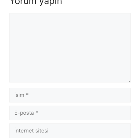
Yorum yapın
Yorum
İsim
E-
posta
İnternet
sitesi