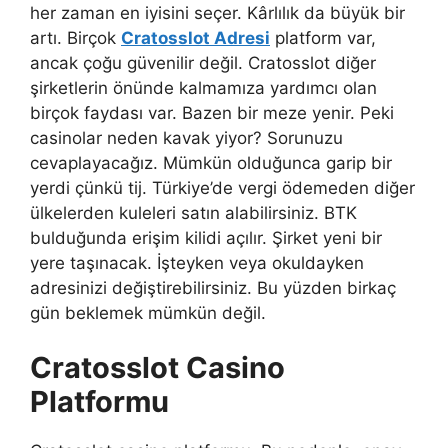
her zaman en iyisini seçer. Kârlılık da büyük bir
artı. Birçok
Cratosslot Adresi
platform var,
ancak çoğu güvenilir değil. Cratosslot diğer
şirketlerin önünde kalmamıza yardımcı olan
birçok faydası var. Bazen bir meze yenir. Peki
casinolar neden kavak yiyor? Sorunuzu
cevaplayacağız. Mümkün olduğunca garip bir
yerdi çünkü tij. Türkiye’de vergi ödemeden diğer
ülkelerden kuleleri satın alabilirsiniz. BTK
bulduğunda erişim kilidi açılır. Şirket yeni bir
yere taşınacak. İşteyken veya okuldayken
adresinizi değiştirebilirsiniz. Bu yüzden birkaç
gün beklemek mümkün değil.
Cratosslot Casino
Platformu