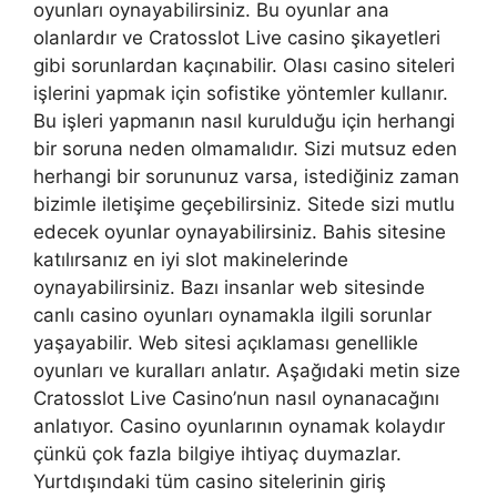
oyunları oynayabilirsiniz. Bu oyunlar ana
olanlardır ve Cratosslot Live casino şikayetleri
gibi sorunlardan kaçınabilir. Olası casino siteleri
işlerini yapmak için sofistike yöntemler kullanır.
Bu işleri yapmanın nasıl kurulduğu için herhangi
bir soruna neden olmamalıdır. Sizi mutsuz eden
herhangi bir sorununuz varsa, istediğiniz zaman
bizimle iletişime geçebilirsiniz. Sitede sizi mutlu
edecek oyunlar oynayabilirsiniz. Bahis sitesine
katılırsanız en iyi slot makinelerinde
oynayabilirsiniz. Bazı insanlar web sitesinde
canlı casino oyunları oynamakla ilgili sorunlar
yaşayabilir. Web sitesi açıklaması genellikle
oyunları ve kuralları anlatır. Aşağıdaki metin size
Cratosslot Live Casino’nun nasıl oynanacağını
anlatıyor. Casino oyunlarının oynamak kolaydır
çünkü çok fazla bilgiye ihtiyaç duymazlar.
Yurtdışındaki tüm casino sitelerinin giriş