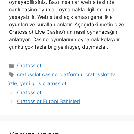
oynayabilirsiniz. Bazı insanlar web sitesinde
canlı casino oyunları oynamakla ilgili sorunlar
yaşayabilir. Web sitesi açıklaması genellikle
oyunları ve kuralları anlatır. Aşağıdaki metin size
Cratosslot Live Casino’nun nasıl oynanacağını
anlatıyor. Casino oyunlarının oynamak kolaydır
çünkü çok fazla bilgiye ihtiyaç duymazlar.
Kategoriler
Cratosslot
Etiketler
cratosslot casino platformu
,
cratosslot tv
i̇zle
,
yeni giris cratosslot
Cratosslot
Cratosslot Futbol Bahisleri