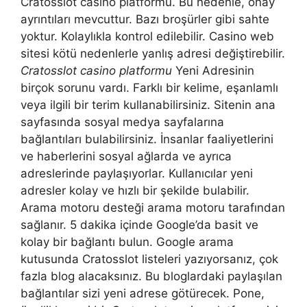
Cratosslot casino platformu. Bu nedenle, onay
ayrıntıları mevcuttur. Bazı broşürler gibi sahte
yoktur. Kolaylıkla kontrol edilebilir. Casino web
sitesi kötü nedenlerle yanlış adresi değiştirebilir.
Cratosslot casino platformu
Yeni Adresinin
birçok sorunu vardı. Farklı bir kelime, eşanlamlı
veya ilgili bir terim kullanabilirsiniz. Sitenin ana
sayfasında sosyal medya sayfalarına
bağlantıları bulabilirsiniz. İnsanlar faaliyetlerini
ve haberlerini sosyal ağlarda ve ayrıca
adreslerinde paylaşıyorlar. Kullanıcılar yeni
adresler kolay ve hızlı bir şekilde bulabilir.
Arama motoru desteği arama motoru tarafından
sağlanır. 5 dakika içinde Google’da basit ve
kolay bir bağlantı bulun. Google arama
kutusunda Cratosslot listeleri yazıyorsanız, çok
fazla blog alacaksınız. Bu bloglardaki paylaşılan
bağlantılar sizi yeni adrese götürecek. Pone,