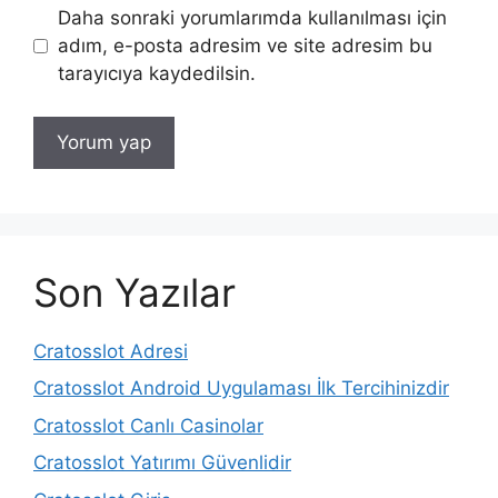
Daha sonraki yorumlarımda kullanılması için
adım, e-posta adresim ve site adresim bu
tarayıcıya kaydedilsin.
Son Yazılar
Cratosslot Adresi
Cratosslot Android Uygulaması İlk Tercihinizdir
Cratosslot Canlı Casinolar
Cratosslot Yatırımı Güvenlidir