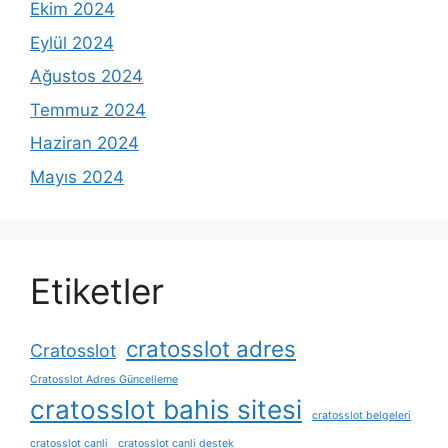
Ekim 2024
Eylül 2024
Ağustos 2024
Temmuz 2024
Haziran 2024
Mayıs 2024
Etiketler
cratosslot adres
Cratosslot
Cratosslot Adres Güncelleme
cratosslot bahis sitesi
cratosslot belgeleri
cratosslot canli
cratosslot canli destek