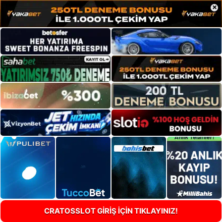
×
CRATOSSLOT GİRİŞ İÇİN TIKLAYINIZ!