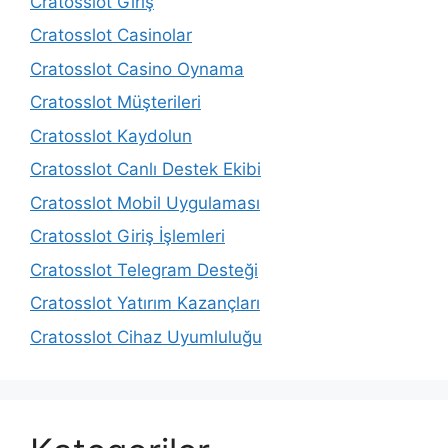
Cratosslot Giriş
Cratosslot Casinolar
Cratosslot Casino Oynama
Cratosslot Müşterileri
Cratosslot Kaydolun
Cratosslot Canlı Destek Ekibi
Cratosslot Mobil Uygulaması
Cratosslot Giriş İşlemleri
Cratosslot Telegram Desteği
Cratosslot Yatırım Kazançları
Cratosslot Cihaz Uyumluluğu