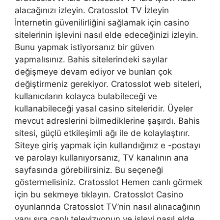
alacağınızı izleyin. Cratosslot TV İzleyin
İnternetin güvenilirliğini sağlamak için casino
sitelerinin işlevini nasıl elde edeceğinizi izleyin.
Bunu yapmak istiyorsanız bir güven
yapmalısınız. Bahis sitelerindeki sayılar
değişmeye devam ediyor ve bunları çok
değiştirmeniz gerekiyor. Cratosslot web siteleri,
kullanıcıların kolayca bulabileceği ve
kullanabileceği yasal casino siteleridir. Üyeler
mevcut adreslerini bilmediklerine şaşırdı. Bahis
sitesi, güçlü etkileşimli ağı ile de kolaylaştırır.
Siteye giriş yapmak için kullandığınız e -postayı
ve parolayı kullanıyorsanız, TV kanalının ana
sayfasında görebilirsiniz. Bu seçeneği
göstermelisiniz. Cratosslot Hemen canlı görmek
için bu sekmeye tıklayın. Cratosslot Casino
oyunlarında Cratosslot TV’nin nasıl alınacağının
yanı sıra canlı televizyonun ve işlevi nasıl elde