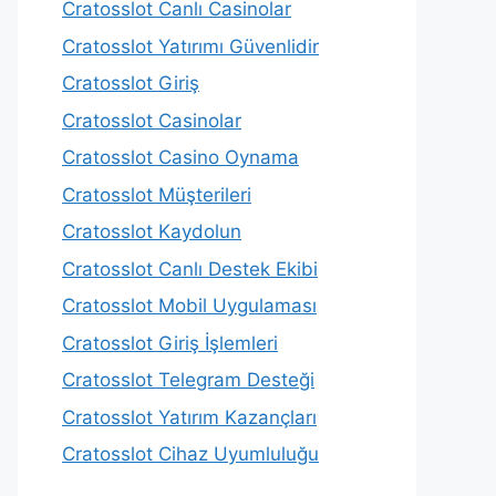
Cratosslot Canlı Casinolar
Cratosslot Yatırımı Güvenlidir
Cratosslot Giriş
Cratosslot Casinolar
Cratosslot Casino Oynama
Cratosslot Müşterileri
Cratosslot Kaydolun
Cratosslot Canlı Destek Ekibi
Cratosslot Mobil Uygulaması
Cratosslot Giriş İşlemleri
Cratosslot Telegram Desteği
Cratosslot Yatırım Kazançları
Cratosslot Cihaz Uyumluluğu