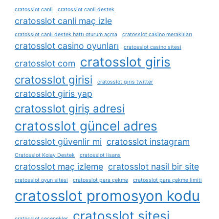
cratosslot canli
cratosslot canli destek
cratosslot canli maç izle
cratosslot canlı destek hattı oturum açma
cratosslot casino meraklıları
cratosslot casino oyunları
cratosslot casino sitesi
cratosslot giris
cratosslot com
cratosslot girisi
cratosslot giris twitter
cratosslot giris yap
cratosslot giriş adresi
cratosslot güncel adres
cratosslot güvenlir mi
cratosslot instagram
Cratosslot Kolay Destek
cratosslot lisans
cratosslot maç izleme
cratosslot nasil bir site
cratosslot oyun sitesi
cratosslot para çekme
cratosslot para çekme limiti
cratosslot promosyon kodu
cratosslot sitesi
cratosslot seçenekler