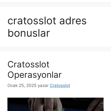
cratosslot adres
bonuslar
Cratosslot
Operasyonlar
Ocak 25, 2025
yazar
Cratosslot