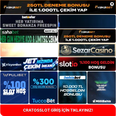
×
CRATOSSLOT GİRİŞ İÇİN TIKLAYINIZ!