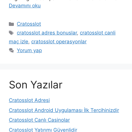
Devamını oku
Kategoriler
Cratosslot
Etiketler
cratosslot adres bonuslar
,
cratosslot canli
maç izle
,
cratosslot operasyonlar
Yorum yap
Son Yazılar
Cratosslot Adresi
Cratosslot Android Uygulaması İlk Tercihinizdir
Cratosslot Canlı Casinolar
Cratosslot Yatırımı Güvenlidir