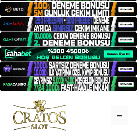
İçeriğe
atla
Menü