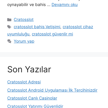
oynayabilir ve bahis …
Devamını oku
Kategoriler
Cratosslot
Etiketler
cratosslot bahis i̇letişimi
,
cratosslot cihaz
uyumluluğu
,
cratosslot güvenlir mi
Yorum yap
Son Yazılar
Cratosslot Adresi
Cratosslot Android Uygulaması İlk Tercihinizdir
Cratosslot Canlı Casinolar
Cratosslot Yatırımı Güvenlidir