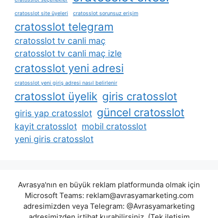
cratosslot site üyeleri
cratosslot sorunsuz erişim
cratosslot telegram
cratosslot tv canli maç
cratosslot tv canli maç izle
cratosslot yeni adresi
cratosslot yeni giriş adresi nasıl belirlenir
cratosslot üyelik
giris cratosslot
güncel cratosslot
giris yap cratosslot
kayit cratosslot
mobil cratosslot
yeni giris cratosslot
Avrasya'nın en büyük reklam platformunda olmak için
Microsoft Teams:
reklam@avrasyamarketing.com
adresimizden veya Telegram: @Avrasyamarketing
adresimizden irtibat kurabilirsiniz. (Tek iletişim