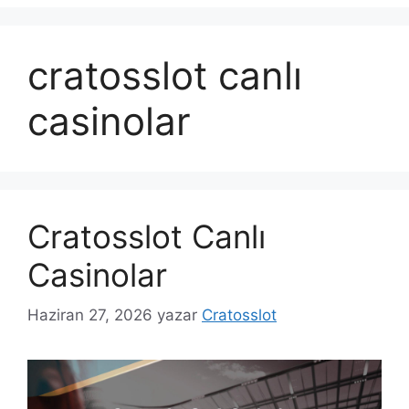
cratosslot canlı
casinolar
Cratosslot Canlı
Casinolar
Haziran 27, 2026
yazar
Cratosslot