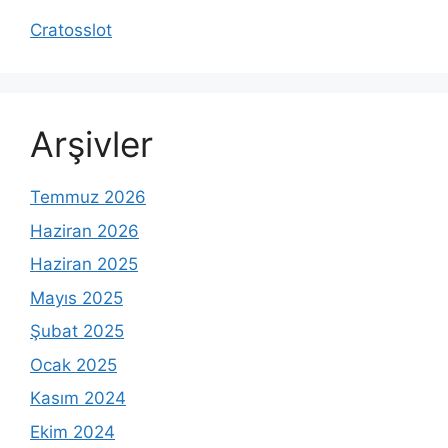
Cratosslot
Arşivler
Temmuz 2026
Haziran 2026
Haziran 2025
Mayıs 2025
Şubat 2025
Ocak 2025
Kasım 2024
Ekim 2024