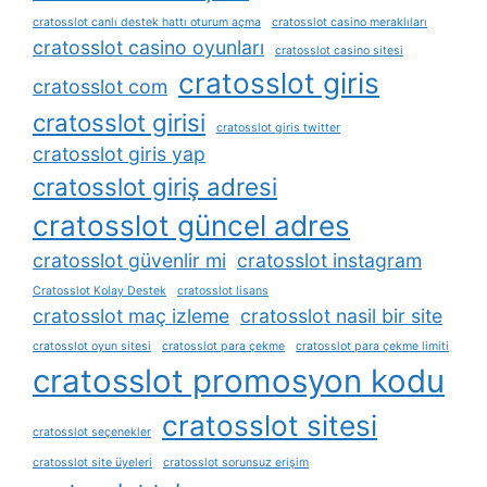
cratosslot canlı destek hattı oturum açma
cratosslot casino meraklıları
cratosslot casino oyunları
cratosslot casino sitesi
cratosslot giris
cratosslot com
cratosslot girisi
cratosslot giris twitter
cratosslot giris yap
cratosslot giriş adresi
cratosslot güncel adres
cratosslot güvenlir mi
cratosslot instagram
Cratosslot Kolay Destek
cratosslot lisans
cratosslot maç izleme
cratosslot nasil bir site
cratosslot oyun sitesi
cratosslot para çekme
cratosslot para çekme limiti
cratosslot promosyon kodu
cratosslot sitesi
cratosslot seçenekler
cratosslot site üyeleri
cratosslot sorunsuz erişim