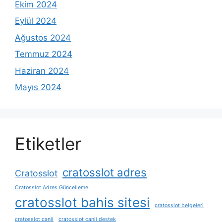
Ekim 2024
Eylül 2024
Ağustos 2024
Temmuz 2024
Haziran 2024
Mayıs 2024
Etiketler
cratosslot adres
Cratosslot
Cratosslot Adres Güncelleme
cratosslot bahis sitesi
cratosslot belgeleri
cratosslot canli
cratosslot canli destek