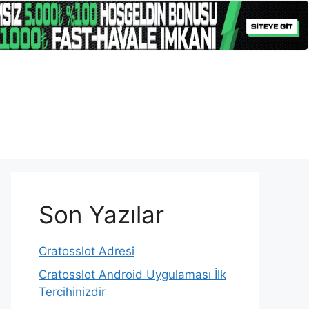
Son Yazılar
Cratosslot Adresi
Cratosslot Android Uygulaması İlk
Tercihinizdir