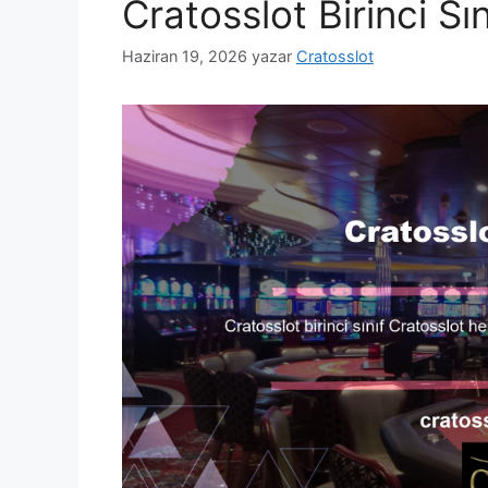
Cratosslot Birinci Sın
Haziran 19, 2026
yazar
Cratosslot