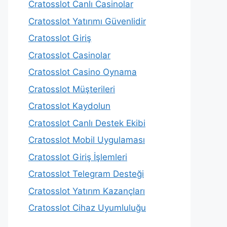
Cratosslot Canlı Casinolar
Cratosslot Yatırımı Güvenlidir
Cratosslot Giriş
Cratosslot Casinolar
Cratosslot Casino Oynama
Cratosslot Müşterileri
Cratosslot Kaydolun
Cratosslot Canlı Destek Ekibi
Cratosslot Mobil Uygulaması
Cratosslot Giriş İşlemleri
Cratosslot Telegram Desteği
Cratosslot Yatırım Kazançları
Cratosslot Cihaz Uyumluluğu