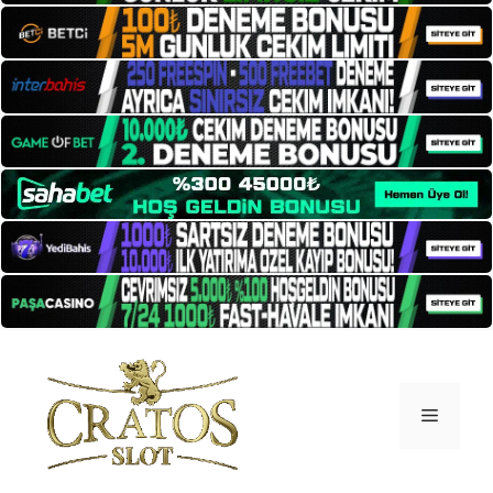
İçeriğe
atla
Menü