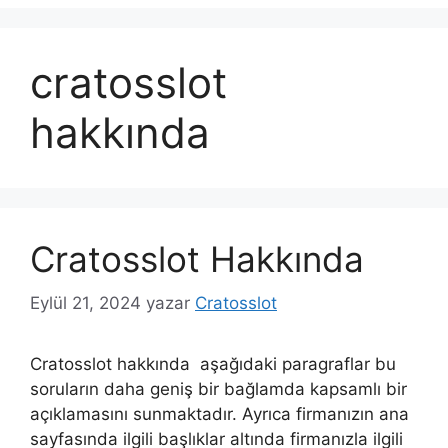
cratosslot
hakkında
Cratosslot Hakkında
Eylül 21, 2024
yazar
Cratosslot
Cratosslot hakkında aşağıdaki paragraflar bu
soruların daha geniş bir bağlamda kapsamlı bir
açıklamasını sunmaktadır. Ayrıca firmanızın ana
sayfasında ilgili başlıklar altında firmanızla ilgili