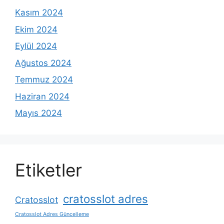
Kasım 2024
Ekim 2024
Eylül 2024
Ağustos 2024
Temmuz 2024
Haziran 2024
Mayıs 2024
Etiketler
cratosslot adres
Cratosslot
Cratosslot Adres Güncelleme