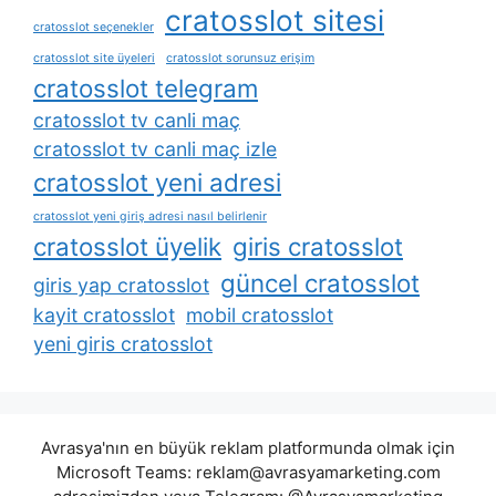
cratosslot sitesi
cratosslot seçenekler
cratosslot site üyeleri
cratosslot sorunsuz erişim
cratosslot telegram
cratosslot tv canli maç
cratosslot tv canli maç izle
cratosslot yeni adresi
cratosslot yeni giriş adresi nasıl belirlenir
cratosslot üyelik
giris cratosslot
güncel cratosslot
giris yap cratosslot
kayit cratosslot
mobil cratosslot
yeni giris cratosslot
Avrasya'nın en büyük reklam platformunda olmak için
Microsoft Teams:
reklam@avrasyamarketing.com