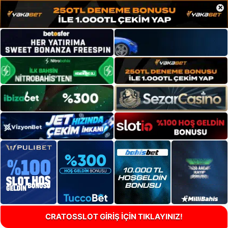
×
CRATOSSLOT GİRİŞ İÇİN TIKLAYINIZ!