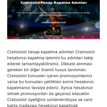
Cratosslot hesap kapatma adımları Cratosslot
hesabınızı kapatma işlemini bu adımları takip
ederek tamamlayabilirsiniz. Dikkate alınması
gereken bir diğer önemli husus tanıtımdır.
Cratosslot bonusları içeren promosyonlarınız
varsa bu bonusları çektikten sonra hesabınızı
kapatmanızı tavsiye ederiz. Ayrıca hesabınızı
silmek promosyonları da geçersiz kılacaktır.
Cratosslot üyeliğiniz sonlandırıldıysa ve canlı
bahis mağazası hesabınızı kapatmak