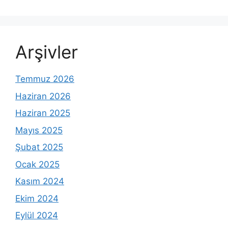
Arşivler
Temmuz 2026
Haziran 2026
Haziran 2025
Mayıs 2025
Şubat 2025
Ocak 2025
Kasım 2024
Ekim 2024
Eylül 2024