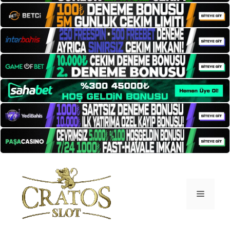
İçeriğe
atla
Menü