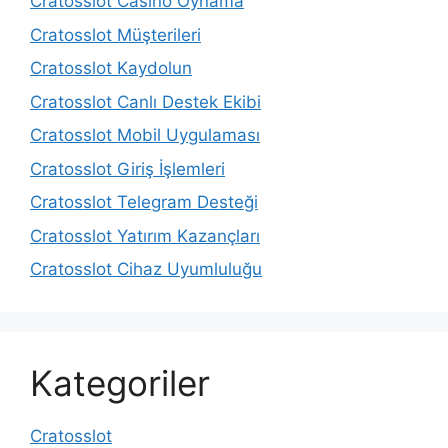
Cratosslot Casino Oynama
Cratosslot Müşterileri
Cratosslot Kaydolun
Cratosslot Canlı Destek Ekibi
Cratosslot Mobil Uygulaması
Cratosslot Giriş İşlemleri
Cratosslot Telegram Desteği
Cratosslot Yatırım Kazançları
Cratosslot Cihaz Uyumluluğu
Kategoriler
Cratosslot