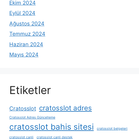
Ekim 2024
Eylül 2024
Ağustos 2024
Temmuz 2024
Haziran 2024
Mayıs 2024
Etiketler
cratosslot adres
Cratosslot
Cratosslot Adres Güncelleme
cratosslot bahis sitesi
cratosslot belgeleri
cratosslot canli
cratosslot canli destek