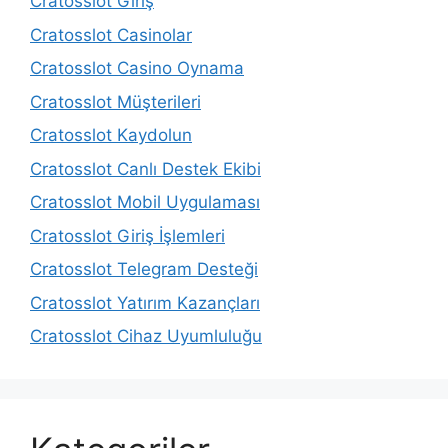
Cratosslot Giriş
Cratosslot Casinolar
Cratosslot Casino Oynama
Cratosslot Müşterileri
Cratosslot Kaydolun
Cratosslot Canlı Destek Ekibi
Cratosslot Mobil Uygulaması
Cratosslot Giriş İşlemleri
Cratosslot Telegram Desteği
Cratosslot Yatırım Kazançları
Cratosslot Cihaz Uyumluluğu