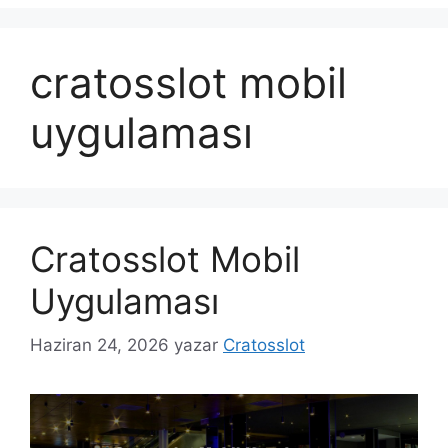
cratosslot mobil
uygulaması
Cratosslot Mobil
Uygulaması
Haziran 24, 2026
yazar
Cratosslot