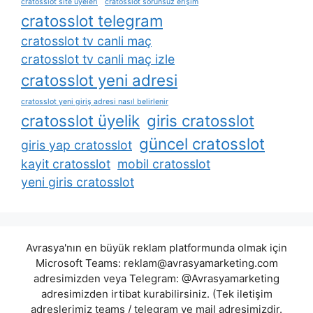
cratosslot site üyeleri
cratosslot sorunsuz erişim
cratosslot telegram
cratosslot tv canli maç
cratosslot tv canli maç izle
cratosslot yeni adresi
cratosslot yeni giriş adresi nasıl belirlenir
cratosslot üyelik
giris cratosslot
güncel cratosslot
giris yap cratosslot
kayit cratosslot
mobil cratosslot
yeni giris cratosslot
Avrasya'nın en büyük reklam platformunda olmak için
Microsoft Teams:
reklam@avrasyamarketing.com
adresimizden veya Telegram: @Avrasyamarketing
adresimizden irtibat kurabilirsiniz. (Tek iletişim
adreslerimiz teams / telegram ve mail adresimizdir.