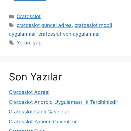
Kategoriler
Cratosslot
Etiketler
cratosslot güncel adres
,
cratosslot mobil
uygulaması
,
cratosslot vpn uygulaması
Yorum yap
Son Yazılar
Cratosslot Adresi
Cratosslot Android Uygulaması İlk Tercihinizdir
Cratosslot Canlı Casinolar
Cratosslot Yatırımı Güvenlidir