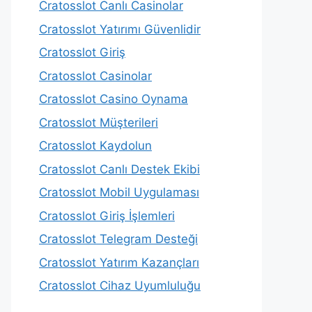
Cratosslot Canlı Casinolar
Cratosslot Yatırımı Güvenlidir
Cratosslot Giriş
Cratosslot Casinolar
Cratosslot Casino Oynama
Cratosslot Müşterileri
Cratosslot Kaydolun
Cratosslot Canlı Destek Ekibi
Cratosslot Mobil Uygulaması
Cratosslot Giriş İşlemleri
Cratosslot Telegram Desteği
Cratosslot Yatırım Kazançları
Cratosslot Cihaz Uyumluluğu