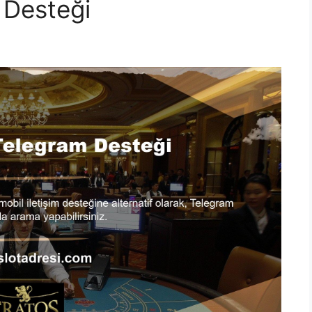
 Desteği