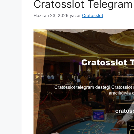
Cratosslot Telegram
Haziran 23, 2026
yazar
Cratosslot