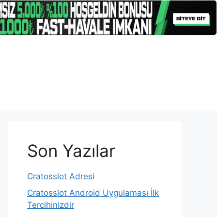
Son Yazılar
Cratosslot Adresi
Cratosslot Android Uygulaması İlk
Tercihinizdir