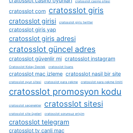
cratosslot casino oyunları
cratosslot casino sitesi
cratosslot giris
cratosslot com
cratosslot girisi
cratosslot giris twitter
cratosslot giris yap
cratosslot giriş adresi
cratosslot güncel adres
cratosslot güvenlir mi
cratosslot instagram
Cratosslot Kolay Destek
cratosslot lisans
cratosslot maç izleme
cratosslot nasil bir site
cratosslot oyun sitesi
cratosslot para çekme
cratosslot para çekme limiti
cratosslot promosyon kodu
cratosslot sitesi
cratosslot seçenekler
cratosslot site üyeleri
cratosslot sorunsuz erişim
cratosslot telegram
cratosslot tv canli maç