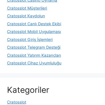
Cratosslot Casino Oynama
Cratosslot Müşterileri
Cratosslot Kaydolun
Cratosslot Canlı Destek Ekibi
Cratosslot Mobil Uygulaması
Cratosslot Giriş İşlemleri
Cratosslot Telegram Desteği
Cratosslot Yatırım Kazançları
Cratosslot Cihaz Uyumluluğu
Kategoriler
Cratosslot