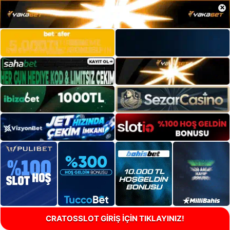
×
CRATOSSLOT GİRİŞ İÇİN TIKLAYINIZ!