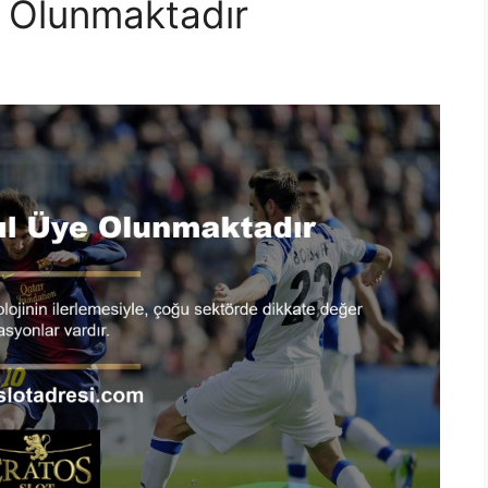
e Olunmaktadır