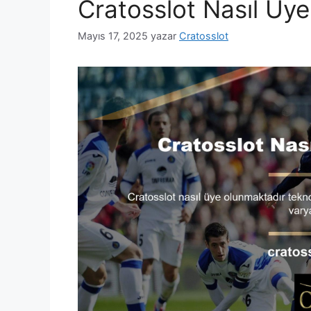
Cratosslot Nasıl Üy
Mayıs 17, 2025
yazar
Cratosslot