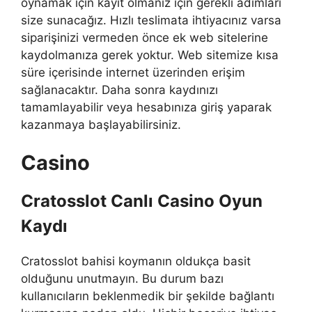
oynamak için kayıt olmanız için gerekli adımları
size sunacağız. Hızlı teslimata ihtiyacınız varsa
siparişinizi vermeden önce ek web sitelerine
kaydolmanıza gerek yoktur. Web sitemize kısa
süre içerisinde internet üzerinden erişim
sağlanacaktır. Daha sonra kaydınızı
tamamlayabilir veya hesabınıza giriş yaparak
kazanmaya başlayabilirsiniz.
Casino
Cratosslot Canlı Casino Oyun
Kaydı
Cratosslot bahisi koymanın oldukça basit
olduğunu unutmayın. Bu durum bazı
kullanıcıların beklenmedik bir şekilde bağlantı