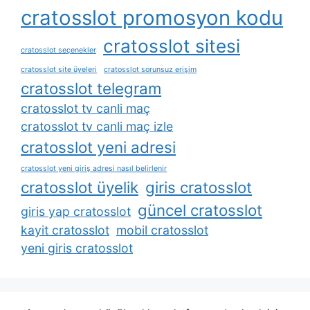
cratosslot promosyon kodu
cratosslot sitesi
cratosslot seçenekler
cratosslot site üyeleri
cratosslot sorunsuz erişim
cratosslot telegram
cratosslot tv canli maç
cratosslot tv canli maç izle
cratosslot yeni adresi
cratosslot yeni giriş adresi nasıl belirlenir
cratosslot üyelik
giris cratosslot
güncel cratosslot
giris yap cratosslot
kayit cratosslot
mobil cratosslot
yeni giris cratosslot