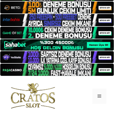
İçeriğe
atla
Menü