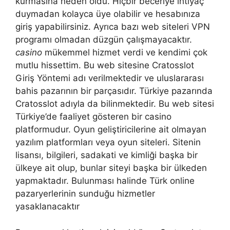
kurmasına neden oldu. Hiçbir beceriye ihtiyaç
duymadan kolayca üye olabilir ve hesabınıza
giriş yapabilirsiniz. Ayrıca bazı web siteleri VPN
programı olmadan düzgün çalışmayacaktır.
casino
mükemmel hizmet verdi ve kendimi çok
mutlu hissettim. Bu web sitesine Cratosslot
Giriş Yöntemi adı verilmektedir ve uluslararası
bahis pazarının bir parçasıdır. Türkiye pazarında
Cratosslot adıyla da bilinmektedir. Bu web sitesi
Türkiye’de faaliyet gösteren bir casino
platformudur. Oyun geliştiricilerine ait olmayan
yazılım platformları veya oyun siteleri. Sitenin
lisansı, bilgileri, sadakati ve kimliği başka bir
ülkeye ait olup, bunlar siteyi başka bir ülkeden
yapmaktadır. Bulunması halinde Türk online
pazaryerlerinin sunduğu hizmetler
yasaklanacaktır