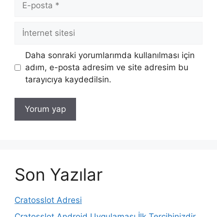
posta
İnternet
sitesi
Daha sonraki yorumlarımda kullanılması için
adım, e-posta adresim ve site adresim bu
tarayıcıya kaydedilsin.
Son Yazılar
Cratosslot Adresi
Cratosslot Android Uygulaması İlk Tercihinizdir