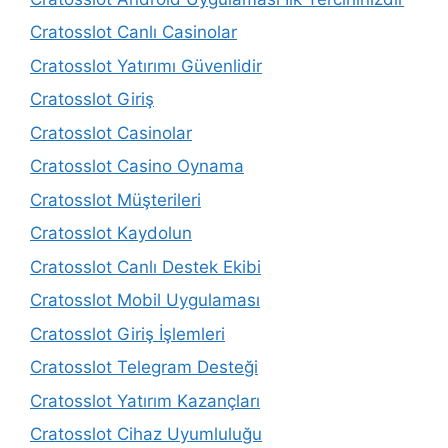
Cratosslot Canlı Casinolar
Cratosslot Yatırımı Güvenlidir
Cratosslot Giriş
Cratosslot Casinolar
Cratosslot Casino Oynama
Cratosslot Müşterileri
Cratosslot Kaydolun
Cratosslot Canlı Destek Ekibi
Cratosslot Mobil Uygulaması
Cratosslot Giriş İşlemleri
Cratosslot Telegram Desteği
Cratosslot Yatırım Kazançları
Cratosslot Cihaz Uyumluluğu