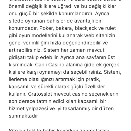
önemli değişikliklere uğradı ve bu değişiklikler
onu güçlü bir şekilde konumlandırdı. Ayrıca
sitede oynanan bahisler de avantajlı bir
konumdadır. Poker, bakara, blackjack ve rulet
gibi oyun modellerini kullanarak web sitenizin
genel verimliliğini hızla değerlendirebilir ve
artırabilirsiniz. Sistem her zaman mevcut
gidişatı takip edebilir. Ayrıca ana sayfanın üst
kısmındaki Canlı Casino alanına giderek gerçek
kişilere karşı oynamayı da seçebilirsiniz. Sistem,
ilerleme olasılığınızı artırmak için pratik,
kapsamlı ve sürekli olarak güçlü özellikler
kullanır. Cratosslot mevcut casino seçeneklerini
son derece tatmin edici kılan kapsamlı bir
hizmet yelpazesi ve iyi tasarlanmış bir düzen
sunmaktadır
Site bir teklife bahis koyarken zahmetsizce