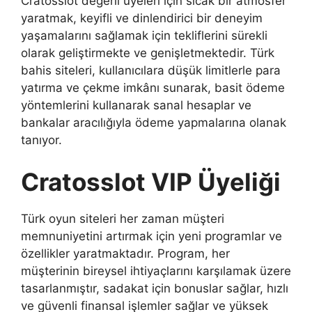
Cratosslot değerli üyeleri için sıcak bir atmosfer
yaratmak, keyifli ve dinlendirici bir deneyim
yaşamalarını sağlamak için tekliflerini sürekli
olarak geliştirmekte ve genişletmektedir. Türk
bahis siteleri, kullanıcılara düşük limitlerle para
yatırma ve çekme imkânı sunarak, basit ödeme
yöntemlerini kullanarak sanal hesaplar ve
bankalar aracılığıyla ödeme yapmalarına olanak
tanıyor.
Cratosslot VIP Üyeliği
Türk oyun siteleri her zaman müşteri
memnuniyetini artırmak için yeni programlar ve
özellikler yaratmaktadır. Program, her
müşterinin bireysel ihtiyaçlarını karşılamak üzere
tasarlanmıştır, sadakat için bonuslar sağlar, hızlı
ve güvenli finansal işlemler sağlar ve yüksek