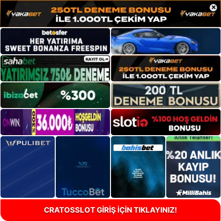
×
CRATOSSLOT GİRİŞ İÇİN TIKLAYINIZ!