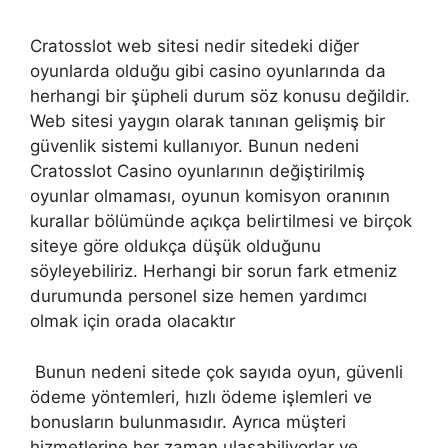
Cratosslot web sitesi nedir sitedeki diğer
oyunlarda olduğu gibi casino oyunlarında da
herhangi bir şüpheli durum söz konusu değildir.
Web sitesi yaygın olarak tanınan gelişmiş bir
güvenlik sistemi kullanıyor. Bunun nedeni
Cratosslot Casino oyunlarının değiştirilmiş
oyunlar olmaması, oyunun komisyon oranının
kurallar bölümünde açıkça belirtilmesi ve birçok
siteye göre oldukça düşük olduğunu
söyleyebiliriz. Herhangi bir sorun fark etmeniz
durumunda personel size hemen yardımcı
olmak için orada olacaktır
Bunun nedeni sitede çok sayıda oyun, güvenli
ödeme yöntemleri, hızlı ödeme işlemleri ve
bonusların bulunmasıdır. Ayrıca müşteri
hizmetlerine her zaman ulaşabiliyorlar ve