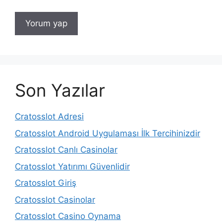
Son Yazılar
Cratosslot Adresi
Cratosslot Android Uygulaması İlk Tercihinizdir
Cratosslot Canlı Casinolar
Cratosslot Yatırımı Güvenlidir
Cratosslot Giriş
Cratosslot Casinolar
Cratosslot Casino Oynama