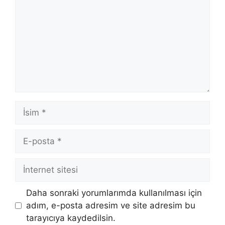
İsim
E-
posta
İnternet
sitesi
Daha sonraki yorumlarımda kullanılması için
adım, e-posta adresim ve site adresim bu
tarayıcıya kaydedilsin.