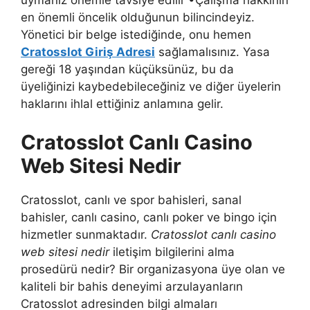
uymanız önemle tavsiye edilir •Çalışma hakkının
en önemli öncelik olduğunun bilincindeyiz.
Yönetici bir belge istediğinde, onu hemen
Cratosslot Giriş Adresi
sağlamalısınız. Yasa
gereği 18 yaşından küçüksünüz, bu da
üyeliğinizi kaybedebileceğiniz ve diğer üyelerin
haklarını ihlal ettiğiniz anlamına gelir.
Cratosslot Canlı Casino
Web Sitesi Nedir
Cratosslot, canlı ve spor bahisleri, sanal
bahisler, canlı casino, canlı poker ve bingo için
hizmetler sunmaktadır.
Cratosslot canlı casino
web sitesi nedir
iletişim bilgilerini alma
prosedürü nedir? Bir organizasyona üye olan ve
kaliteli bir bahis deneyimi arzulayanların
Cratosslot adresinden bilgi almaları