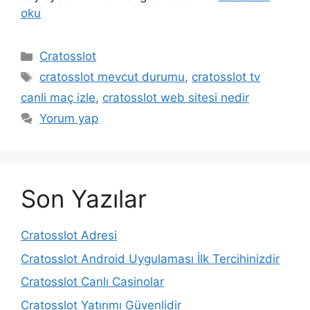
oku
Kategoriler
Cratosslot
Etiketler
cratosslot mevcut durumu
,
cratosslot tv
canli maç izle
,
cratosslot web sitesi nedir
Yorum yap
Son Yazılar
Cratosslot Adresi
Cratosslot Android Uygulaması İlk Tercihinizdir
Cratosslot Canlı Casinolar
Cratosslot Yatırımı Güvenlidir