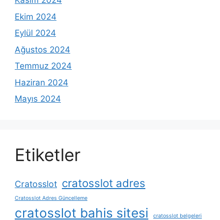
Kasım 2024
Ekim 2024
Eylül 2024
Ağustos 2024
Temmuz 2024
Haziran 2024
Mayıs 2024
Etiketler
cratosslot adres
Cratosslot
Cratosslot Adres Güncelleme
cratosslot bahis sitesi
cratosslot belgeleri