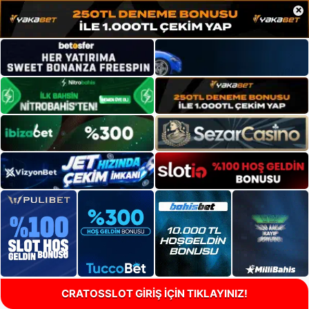
×
CRATOSSLOT GİRİŞ İÇİN TIKLAYINIZ!