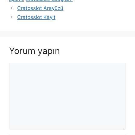
Cratosslot Arayüzü
Cratosslot Kayıt
Yorum yapın
Yorum