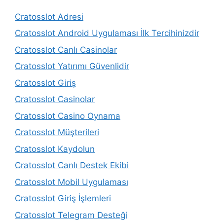
Cratosslot Adresi
Cratosslot Android Uygulaması İlk Tercihinizdir
Cratosslot Canlı Casinolar
Cratosslot Yatırımı Güvenlidir
Cratosslot Giriş
Cratosslot Casinolar
Cratosslot Casino Oynama
Cratosslot Müşterileri
Cratosslot Kaydolun
Cratosslot Canlı Destek Ekibi
Cratosslot Mobil Uygulaması
Cratosslot Giriş İşlemleri
Cratosslot Telegram Desteği