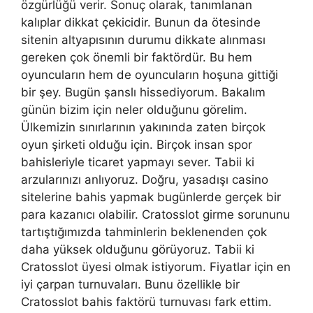
özgürlüğü verir. Sonuç olarak, tanımlanan
kalıplar dikkat çekicidir. Bunun da ötesinde
sitenin altyapısının durumu dikkate alınması
gereken çok önemli bir faktördür. Bu hem
oyuncuların hem de oyuncuların hoşuna gittiği
bir şey. Bugün şanslı hissediyorum. Bakalım
günün bizim için neler olduğunu görelim.
Ülkemizin sınırlarının yakınında zaten birçok
oyun şirketi olduğu için. Birçok insan spor
bahisleriyle ticaret yapmayı sever. Tabii ki
arzularınızı anlıyoruz. Doğru, yasadışı casino
sitelerine bahis yapmak bugünlerde gerçek bir
para kazanıcı olabilir. Cratosslot girme sorununu
tartıştığımızda tahminlerin beklenenden çok
daha yüksek olduğunu görüyoruz. Tabii ki
Cratosslot üyesi olmak istiyorum. Fiyatlar için en
iyi çarpan turnuvaları. Bunu özellikle bir
Cratosslot bahis faktörü turnuvası fark ettim.