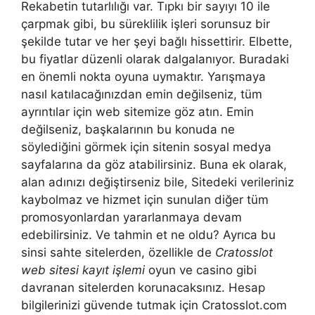
Rekabetin tutarlılığı var. Tıpkı bir sayıyı 10 ile
çarpmak gibi, bu süreklilik işleri sorunsuz bir
şekilde tutar ve her şeyi bağlı hissettirir. Elbette,
bu fiyatlar düzenli olarak dalgalanıyor. Buradaki
en önemli nokta oyuna uymaktır. Yarışmaya
nasıl katılacağınızdan emin değilseniz, tüm
ayrıntılar için web sitemize göz atın. Emin
değilseniz, başkalarının bu konuda ne
söylediğini görmek için sitenin sosyal medya
sayfalarına da göz atabilirsiniz. Buna ek olarak,
alan adınızı değiştirseniz bile, Sitedeki verileriniz
kaybolmaz ve hizmet için sunulan diğer tüm
promosyonlardan yararlanmaya devam
edebilirsiniz. Ve tahmin et ne oldu? Ayrıca bu
sinsi sahte sitelerden, özellikle de
Cratosslot
web sitesi kayıt işlemi
oyun ve casino gibi
davranan sitelerden korunacaksınız. Hesap
bilgilerinizi güvende tutmak için Cratosslot.com