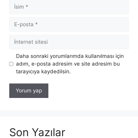
İsim
E-
posta
İnternet
sitesi
Daha sonraki yorumlarımda kullanılması için
adım, e-posta adresim ve site adresim bu
tarayıcıya kaydedilsin.
Son Yazılar