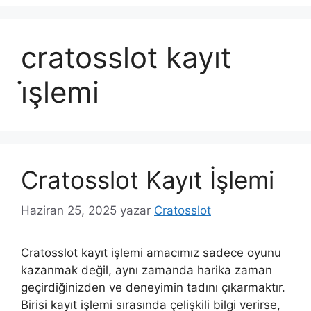
cratosslot kayıt
i̇şlemi
Cratosslot Kayıt İşlemi
Haziran 25, 2025
yazar
Cratosslot
Cratosslot kayıt işlemi amacımız sadece oyunu
kazanmak değil, aynı zamanda harika zaman
geçirdiğinizden ve deneyimin tadını çıkarmaktır.
Birisi kayıt işlemi sırasında çelişkili bilgi verirse,