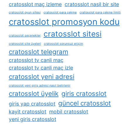
cratosslot maç izleme
cratosslot nasil bir site
cratosslot oyun sitesi
cratosslot para çekme
cratosslot para çekme limiti
cratosslot promosyon kodu
cratosslot sitesi
cratosslot seçenekler
cratosslot site üyeleri
cratosslot sorunsuz erişim
cratosslot telegram
cratosslot tv canli maç
cratosslot tv canli maç izle
cratosslot yeni adresi
cratosslot yeni giriş adresi nasıl belirlenir
cratosslot üyelik
giris cratosslot
güncel cratosslot
giris yap cratosslot
kayit cratosslot
mobil cratosslot
yeni giris cratosslot