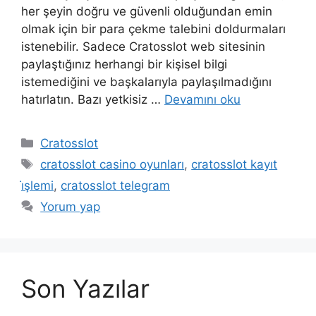
her şeyin doğru ve güvenli olduğundan emin
olmak için bir para çekme talebini doldurmaları
istenebilir. Sadece Cratosslot web sitesinin
paylaştığınız herhangi bir kişisel bilgi
istemediğini ve başkalarıyla paylaşılmadığını
hatırlatın. Bazı yetkisiz …
Devamını oku
Kategoriler
Cratosslot
Etiketler
cratosslot casino oyunları
,
cratosslot kayıt
i̇şlemi
,
cratosslot telegram
Yorum yap
Son Yazılar