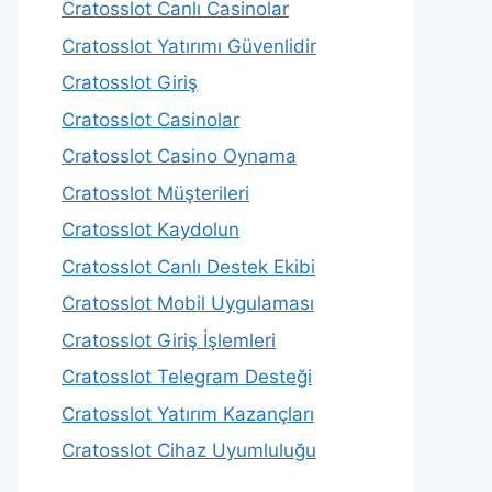
Cratosslot Canlı Casinolar
Cratosslot Yatırımı Güvenlidir
Cratosslot Giriş
Cratosslot Casinolar
Cratosslot Casino Oynama
Cratosslot Müşterileri
Cratosslot Kaydolun
Cratosslot Canlı Destek Ekibi
Cratosslot Mobil Uygulaması
Cratosslot Giriş İşlemleri
Cratosslot Telegram Desteği
Cratosslot Yatırım Kazançları
Cratosslot Cihaz Uyumluluğu