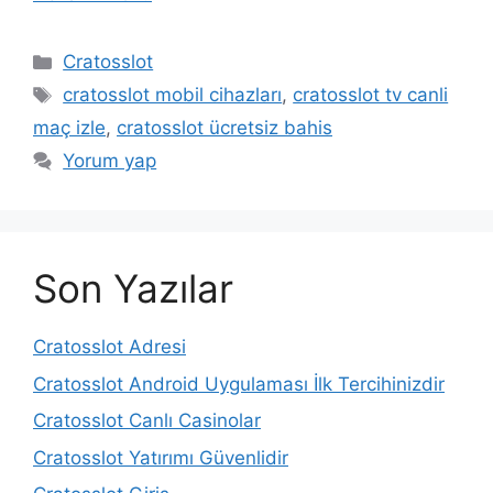
Kategoriler
Cratosslot
Etiketler
cratosslot mobil cihazları
,
cratosslot tv canli
maç izle
,
cratosslot ücretsiz bahis
Yorum yap
Son Yazılar
Cratosslot Adresi
Cratosslot Android Uygulaması İlk Tercihinizdir
Cratosslot Canlı Casinolar
Cratosslot Yatırımı Güvenlidir