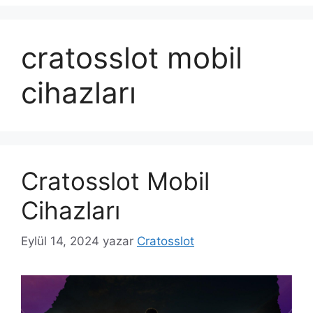
cratosslot mobil
cihazları
Cratosslot Mobil
Cihazları
Eylül 14, 2024
yazar
Cratosslot