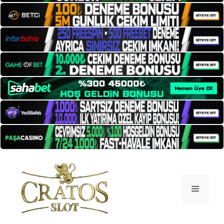
İçeriğe
atla
Menü