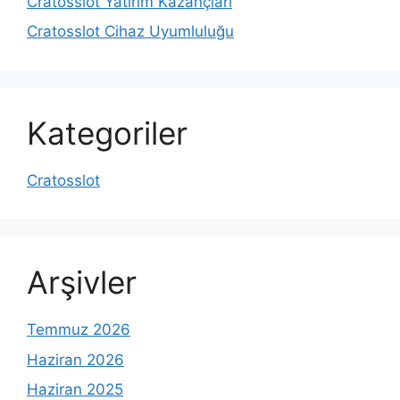
Cratosslot Yatırım Kazançları
Cratosslot Cihaz Uyumluluğu
Kategoriler
Cratosslot
Arşivler
Temmuz 2026
Haziran 2026
Haziran 2025