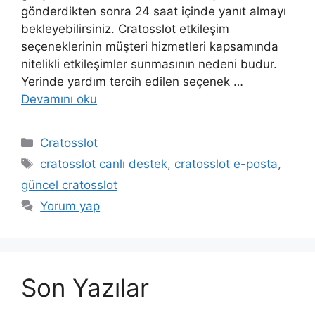
gönderdikten sonra 24 saat içinde yanıt almayı
bekleyebilirsiniz. Cratosslot etkileşim
seçeneklerinin müşteri hizmetleri kapsamında
nitelikli etkileşimler sunmasının nedeni budur.
Yerinde yardım tercih edilen seçenek …
Devamını oku
Kategoriler
Cratosslot
Etiketler
cratosslot canlı destek
,
cratosslot e-posta
,
güncel cratosslot
Yorum yap
Son Yazılar