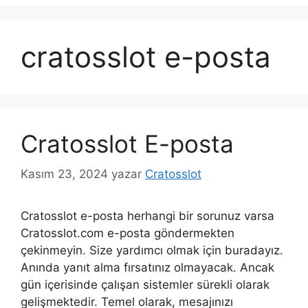
cratosslot e-posta
Cratosslot E-posta
Kasım 23, 2024
yazar
Cratosslot
Cratosslot e-posta herhangi bir sorunuz varsa
Cratosslot.com e-posta göndermekten
çekinmeyin. Size yardımcı olmak için buradayız.
Anında yanıt alma fırsatınız olmayacak. Ancak
gün içerisinde çalışan sistemler sürekli olarak
gelişmektedir. Temel olarak, mesajınızı