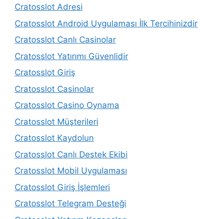
Cratosslot Adresi
Cratosslot Android Uygulaması İlk Tercihinizdir
Cratosslot Canlı Casinolar
Cratosslot Yatırımı Güvenlidir
Cratosslot Giriş
Cratosslot Casinolar
Cratosslot Casino Oynama
Cratosslot Müşterileri
Cratosslot Kaydolun
Cratosslot Canlı Destek Ekibi
Cratosslot Mobil Uygulaması
Cratosslot Giriş İşlemleri
Cratosslot Telegram Desteği