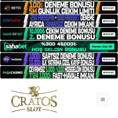
İçeriğe
atla
Menü