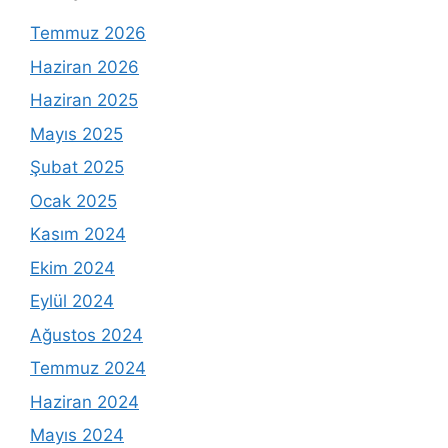
Temmuz 2026
Haziran 2026
Haziran 2025
Mayıs 2025
Şubat 2025
Ocak 2025
Kasım 2024
Ekim 2024
Eylül 2024
Ağustos 2024
Temmuz 2024
Haziran 2024
Mayıs 2024