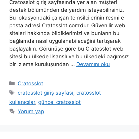
Cratosslot giriş sayfasında yer alan müşteri
destek bölümünden de yardım isteyebilirsiniz.
Bu lokasyondaki çalışan temsilcilerinin resmi e-
posta adresi Cratosslot.com’dur. Güvenilir web
siteleri hakkında bildiklerimizi ve bunların bu
bağlamda nasıl uygulanabileceğini tartışarak
başlayalım. Görünüşe göre bu Cratosslot web
sitesi bu ülkede lisanslı ve bu ülkedeki bağımsız
bir izleme kuruluşundan …
Devamını oku
Kategoriler
Cratosslot
Etiketler
cratosslot giriş sayfası
,
cratosslot
kullanıcılar
,
güncel cratosslot
Yorum yap