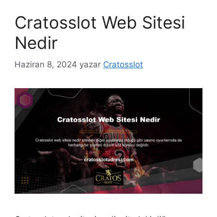
Cratosslot Web Sitesi
Nedir
Haziran 8, 2024
yazar
Cratosslot