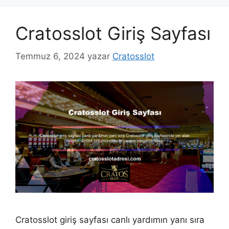
Cratosslot Giriş Sayfası
Temmuz 6, 2024
yazar
Cratosslot
Cratosslot giriş sayfası canlı yardımın yanı sıra