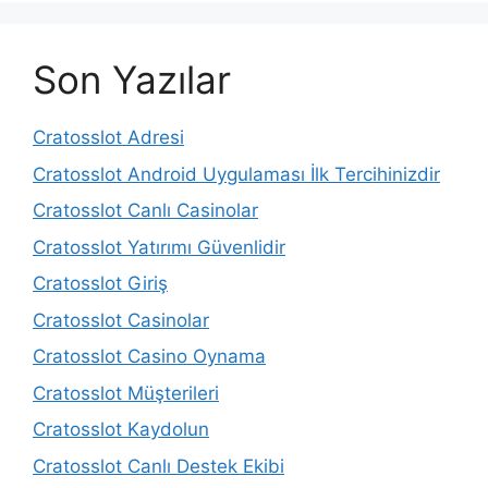
Son Yazılar
Cratosslot Adresi
Cratosslot Android Uygulaması İlk Tercihinizdir
Cratosslot Canlı Casinolar
Cratosslot Yatırımı Güvenlidir
Cratosslot Giriş
Cratosslot Casinolar
Cratosslot Casino Oynama
Cratosslot Müşterileri
Cratosslot Kaydolun
Cratosslot Canlı Destek Ekibi