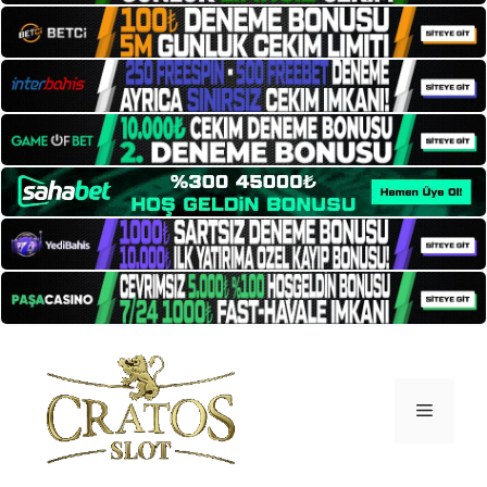
İçeriğe
atla
Menü