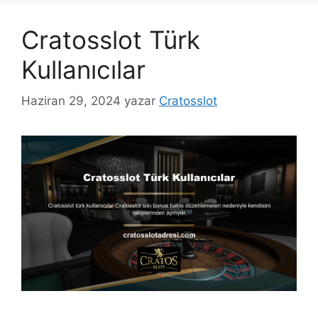
Cratosslot Türk
Kullanıcılar
Haziran 29, 2024
yazar
Cratosslot