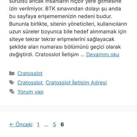
sürüldü ancak insanların hiçbir yere gitmesine
izin verilmiyor. BTK sınavından dolayı şu anda
bu sayfaya erişememenizin nedeni budur.
Bununla birlikte, sitenin yöneticileri, kullanıcıların
uzun süreler boyunca bile hedef alınmamak için
siteye tekrar tekrar erişmelerini sağlayacak
şekilde alan numarası bölümünü geçici olarak
değiştirdi. Cratosslot İletişim …
Devamını oku
Kategoriler
Cratosslot
Etiketler
Cratosslot
,
Cratosslot İletişim Adresi
Yorum yap
Sayfa
Sayfa
Sayfa
←
Önceki
1
…
5
6