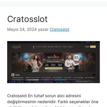
Cratosslot
Mayıs 24, 2024
yazar
Cratosslot
Cratosslot En tuhaf sorun alıcı adresini
değiştirmesinin nedenidir. Farklı seçenekler öne