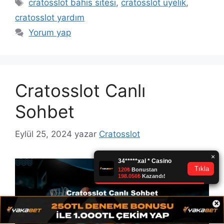
Etiketler
cratosslot bahis sitesi
,
cratosslot üyelik
,
cratosslot yardım
Yorum yap
Cratosslot Canlı
Sohbet
Eylül 25, 2024
yazar
Cratosslot
×