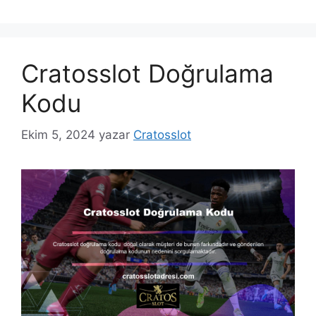
Cratosslot Doğrulama
Kodu
Ekim 5, 2024
yazar
Cratosslot