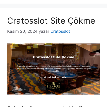
Cratosslot Site Çökme
Kasım 20, 2024
yazar
Cratosslot