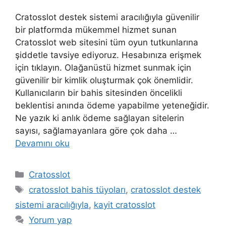
Cratosslot destek sistemi aracılığıyla güvenilir
bir platformda mükemmel hizmet sunan
Cratosslot web sitesini tüm oyun tutkunlarına
şiddetle tavsiye ediyoruz. Hesabınıza erişmek
için tıklayın. Olağanüstü hizmet sunmak için
güvenilir bir kimlik oluşturmak çok önemlidir.
Kullanıcıların bir bahis sitesinden öncelikli
beklentisi anında ödeme yapabilme yeteneğidir.
Ne yazık ki anlık ödeme sağlayan sitelerin
sayısı, sağlamayanlara göre çok daha …
Devamını oku
Kategoriler
Cratosslot
Etiketler
cratosslot bahis tüyoları
,
cratosslot destek
sistemi aracılığıyla
,
kayit cratosslot
Yorum yap