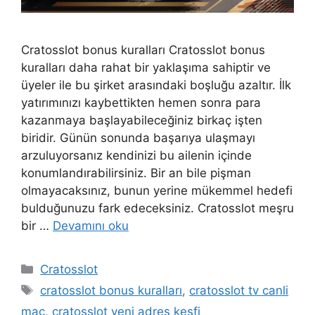
Cratosslot bonus kuralları Cratosslot bonus
kuralları daha rahat bir yaklaşıma sahiptir ve
üyeler ile bu şirket arasındaki boşluğu azaltır. İlk
yatırımınızı kaybettikten hemen sonra para
kazanmaya başlayabileceğiniz birkaç işten
biridir. Günün sonunda başarıya ulaşmayı
arzuluyorsanız kendinizi bu ailenin içinde
konumlandırabilirsiniz. Bir an bile pişman
olmayacaksınız, bunun yerine mükemmel hedefi
bulduğunuzu fark edeceksiniz. Cratosslot meşru
bir …
Devamını oku
Kategoriler
Cratosslot
Etiketler
cratosslot bonus kuralları
,
cratosslot tv canli
maç
,
cratosslot yeni adres keşfi