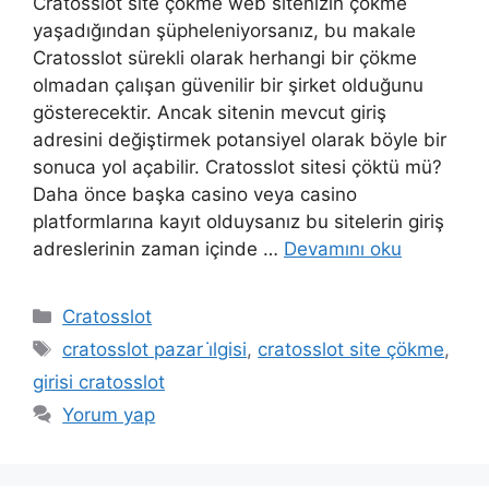
Cratosslot site çökme web sitenizin çökme
yaşadığından şüpheleniyorsanız, bu makale
Cratosslot sürekli olarak herhangi bir çökme
olmadan çalışan güvenilir bir şirket olduğunu
gösterecektir. Ancak sitenin mevcut giriş
adresini değiştirmek potansiyel olarak böyle bir
sonuca yol açabilir. Cratosslot sitesi çöktü mü?
Daha önce başka casino veya casino
platformlarına kayıt olduysanız bu sitelerin giriş
adreslerinin zaman içinde …
Devamını oku
Kategoriler
Cratosslot
Etiketler
cratosslot pazar i̇lgisi
,
cratosslot site çökme
,
girisi cratosslot
Yorum yap