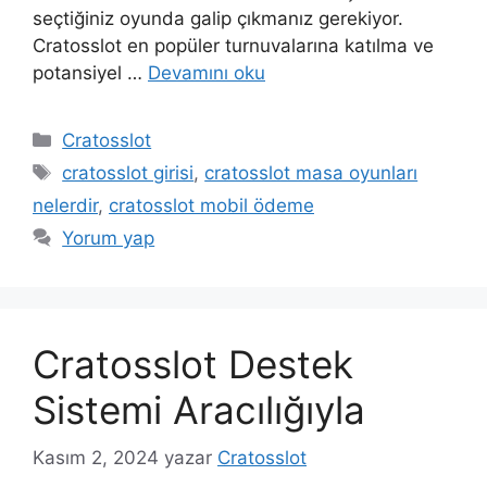
seçtiğiniz oyunda galip çıkmanız gerekiyor.
Cratosslot en popüler turnuvalarına katılma ve
potansiyel …
Devamını oku
Kategoriler
Cratosslot
Etiketler
cratosslot girisi
,
cratosslot masa oyunları
nelerdir
,
cratosslot mobil ödeme
Yorum yap
Cratosslot Destek
Sistemi Aracılığıyla
Kasım 2, 2024
yazar
Cratosslot