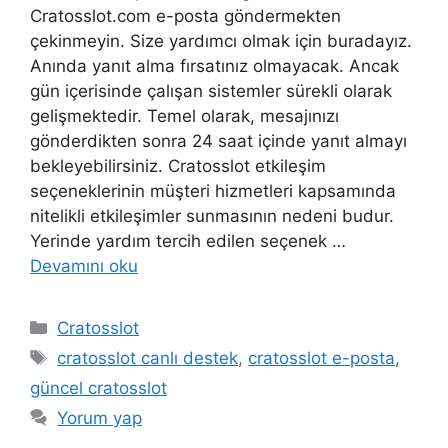
Cratosslot.com e-posta göndermekten
çekinmeyin. Size yardımcı olmak için buradayız.
Anında yanıt alma fırsatınız olmayacak. Ancak
gün içerisinde çalışan sistemler sürekli olarak
gelişmektedir. Temel olarak, mesajınızı
gönderdikten sonra 24 saat içinde yanıt almayı
bekleyebilirsiniz. Cratosslot etkileşim
seçeneklerinin müşteri hizmetleri kapsamında
nitelikli etkileşimler sunmasının nedeni budur.
Yerinde yardım tercih edilen seçenek …
Devamını oku
Kategoriler
Cratosslot
Etiketler
cratosslot canlı destek
,
cratosslot e-posta
,
güncel cratosslot
Yorum yap