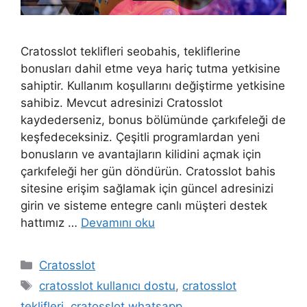
Cratosslot teklifleri seobahis, tekliflerine
bonusları dahil etme veya hariç tutma yetkisine
sahiptir. Kullanım koşullarını değiştirme yetkisine
sahibiz. Mevcut adresinizi Cratosslot
kaydederseniz, bonus bölümünde çarkıfeleği de
keşfedeceksiniz. Çeşitli programlardan yeni
bonusların ve avantajların kilidini açmak için
çarkıfeleği her gün döndürün. Cratosslot bahis
sitesine erişim sağlamak için güncel adresinizi
girin ve sisteme entegre canlı müşteri destek
hattımız …
Devamını oku
Kategoriler
Cratosslot
Etiketler
cratosslot kullanıcı dostu
,
cratosslot
teklifleri
,
cratosslot whatsapp