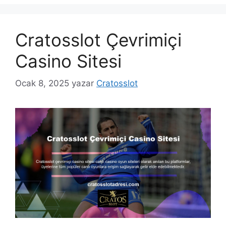
Cratosslot Çevrimiçi
Casino Sitesi
Ocak 8, 2025
yazar
Cratosslot