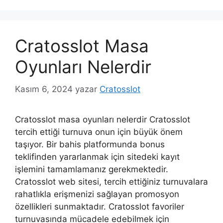
Cratosslot Masa
Oyunları Nelerdir
Kasım 6, 2024
yazar
Cratosslot
Cratosslot masa oyunları nelerdir Cratosslot
tercih ettiği turnuva onun için büyük önem
taşıyor. Bir bahis platformunda bonus
teklifinden yararlanmak için sitedeki kayıt
işlemini tamamlamanız gerekmektedir.
Cratosslot web sitesi, tercih ettiğiniz turnuvalara
rahatlıkla erişmenizi sağlayan promosyon
özellikleri sunmaktadır. Cratosslot favoriler
turnuvasında mücadele edebilmek için